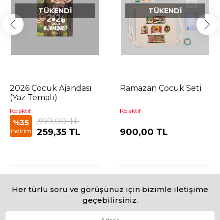
TÜKENDI
TÜKENDI
2026 Çocuk Ajandası
Ramazan Çocuk Seti
(Yaz Temalı)
Kolektif
Kolektif
399,00 TL
%35
259,35 TL
900,00 TL
indirim
Her türlü soru ve görüşünüz için bizimle iletişime
geçebilirsiniz.