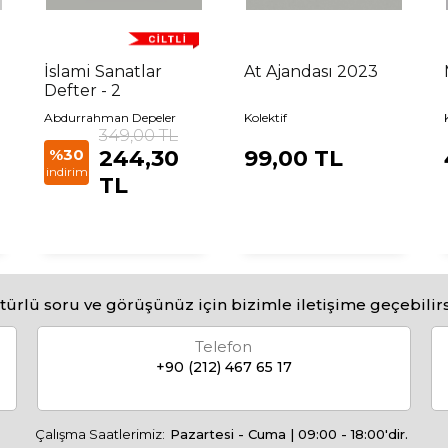
İslami Sanatlar
At Ajandası 2023
Defter - 2
Abdurrahman Depeler
Kolektif
349,00 TL
%30
244,30
99,00 TL
indirim
TL
türlü soru ve görüşünüz için bizimle iletişime geçebilirs
Telefon
+90 (212) 467 65 17
Çalışma Saatlerimiz:
Pazartesi - Cuma | 09:00 - 18:00'dir.