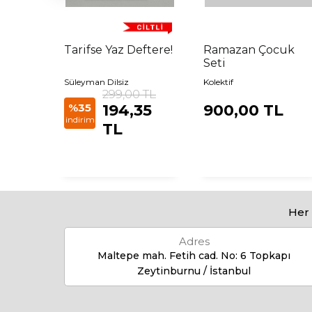
nize
Tarifse Yaz Deftere!
Ramazan Çocuk
Seti
Süleyman Dilsiz
Kolektif
299,00 TL
L
%35
194,35
900,00 TL
indirim
TL
Her 
Adres
Maltepe mah. Fetih cad. No: 6 Topkapı
Zeytinburnu / İstanbul