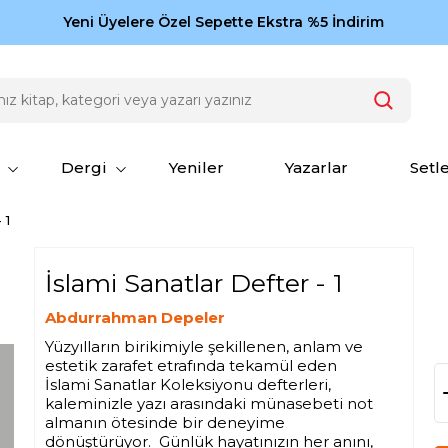
Zamansız eserler Ketebe'de: Cengiz Aytmatov
Yeni Üyelere Özel Sepette Ekstra %5 İndirim
150
Dergi
Yeniler
Yazarlar
Setl
 1
İslami Sanatlar Defter - 1
Abdurrahman Depeler
Yüzyılların birikimiyle şekillenen, anlam ve
estetik zarafet etrafında tekamül eden
İslami Sanatlar Koleksiyonu defterleri,
kaleminizle yazı arasındaki münasebeti not
almanın ötesinde bir deneyime
dönüştürüyor. Günlük hayatınızın her anını,