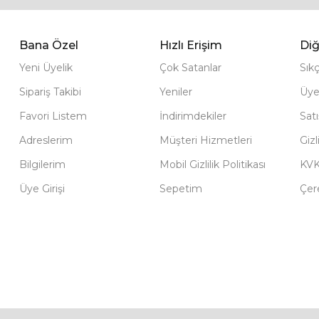
Bana Özel
Hızlı Erişim
Diğ
Yeni Üyelik
Çok Satanlar
Sık
Sipariş Takibi
Yeniler
Üye
Favori Listem
İndirimdekiler
Sat
Adreslerim
Müşteri Hizmetleri
Gizl
Bilgilerim
Mobil Gizlilik Politikası
KV
Üye Girişi
Sepetim
Çere