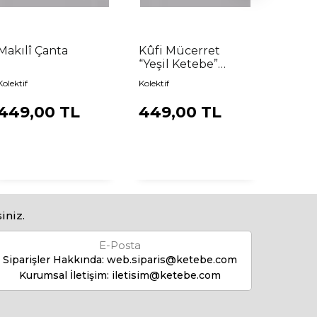
Makılî Çanta
Kûfi Mücerret
Mini 
“Yeşil Ketebe”
Sehpa
Çanta
Kolektif
Kolektif
Kolektif
449,00 TL
449,00 TL
290,
iniz.
E-Posta
Siparişler Hakkında:
web.siparis@ketebe.com
Kurumsal İletişim:
iletisim@ketebe.com