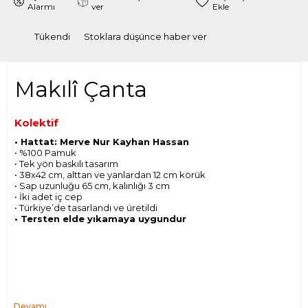
Alarmı
ver
Ekle
Tükendi
Stoklara düşünce haber ver
Makılî Çanta
Kolektif
• Hattat: Merve Nur Kayhan Hassan
• %100 Pamuk
• Tek yön baskılı tasarım
• 38x42 cm, alttan ve yanlardan 12 cm körük
• Sap uzunluğu 65 cm, kalınlığı 3 cm
• İki adet iç cep
• Türkiye’de tasarlandı ve üretildi
• Tersten elde yıkamaya uygundur
Devamı