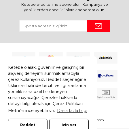
Ketebe e-bültenine abone olun. Kampanya ve
yeniliklerden öncelikli olarak haberdar olun.
Ketebe olarak, güvenilir ve gelişmiş bir
alışveriş deneyimi sunmak amacıyla
çerez kullanıyoruz. Reddet seçeneğine
tıklaman halinde tercih ve ilgi alanlarına
yönelik sana özel bir deneyim
sunamayacağız. Çerezler hakkında
detaylı bilgi almak için Çerez Politikası
Metni’ni inceleyebilirsin.
Daha fazla bilgi
© 2026 Ketebe Tüm Hakkı Saklıdır.
Ketebe.com
Reddet
İzin ver
7308052261181544