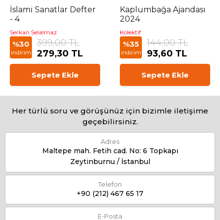
İslami Sanatlar Defter
Kaplumbağa Ajandası
- 4
2024
Serkan Selalmaz
Kolektif
399,00 TL
144,00 TL
%30
%35
279,30 TL
93,60 TL
indirim
indirim
Sepete Ekle
Sepete Ekle
Her türlü soru ve görüşünüz için bizimle iletişime
geçebilirsiniz.
Adres
Maltepe mah. Fetih cad. No: 6 Topkapı
Zeytinburnu / İstanbul
Telefon
+90 (212) 467 65 17
E-Posta