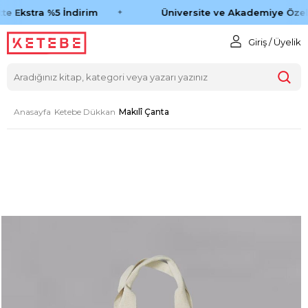
te Ekstra %5 İndirim
Üniversite ve Akademiye Özel 
Giriş / Üyelik
Anasayfa
Ketebe Dükkan
Makılî Çanta