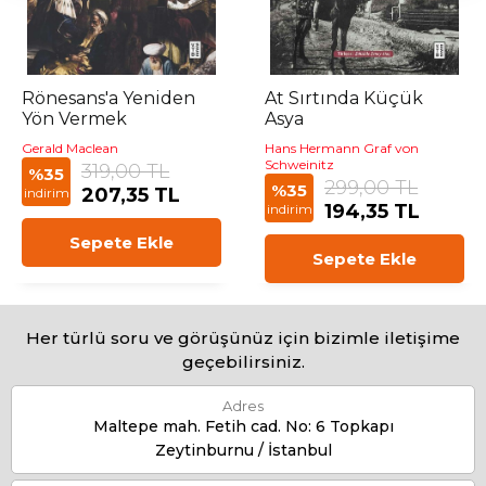
Rönesans'a Yeniden
At Sırtında Küçük
Yön Vermek
Asya
Gerald Maclean
Hans Hermann Graf von
Schweinitz
319,00 TL
%35
299,00 TL
%35
207,35 TL
indirim
194,35 TL
indirim
Sepete Ekle
Sepete Ekle
Her türlü soru ve görüşünüz için bizimle iletişime
geçebilirsiniz.
Adres
Maltepe mah. Fetih cad. No: 6 Topkapı
Zeytinburnu / İstanbul