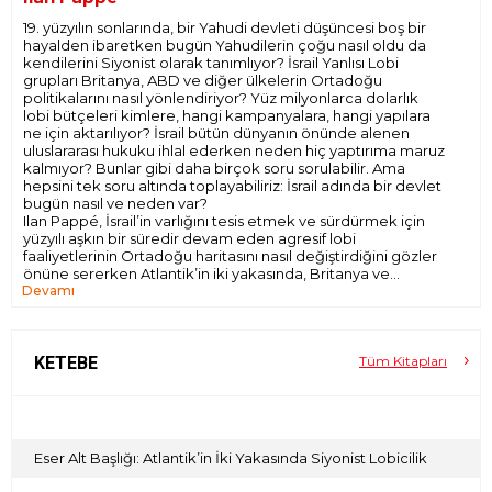
19. yüzyılın sonlarında, bir Yahudi devleti düşüncesi boş bir
hayalden ibaretken bugün Yahudilerin çoğu nasıl oldu da
kendilerini Siyonist olarak tanımlıyor? İsrail Yanlısı Lobi
grupları Britanya, ABD ve diğer ülkelerin Ortadoğu
politikalarını nasıl yönlendiriyor? Yüz milyonlarca dolarlık
lobi bütçeleri kimlere, hangi kampanyalara, hangi yapılara
ne için aktarılıyor? İsrail bütün dünyanın önünde alenen
uluslararası hukuku ihlal ederken neden hiç yaptırıma maruz
kalmıyor? Bunlar gibi daha birçok soru sorulabilir. Ama
hepsini tek soru altında toplayabiliriz: İsrail adında bir devlet
bugün nasıl ve neden var?
Ilan Pappé, İsrail’in varlığını tesis etmek ve sürdürmek için
yüzyılı aşkın bir süredir devam eden agresif lobi
faaliyetlerinin Ortadoğu haritasını nasıl değiştirdiğini gözler
önüne sererken Atlantik’in iki yakasında, Britanya ve
Devamı
ABD’de yaşananları bütün açıklığıyla gösteriyor. Pappé;
kapsamlılığı, kendini adamışlığı, kaynak ve materyal
çeşitliliğine hâkimiyeti ve dürüstlüğüyle Filistin tarihinin ve
halkının sistematik inkârına dair tüyler ürpertici ama
aydınlatıcı destanını anlatıyor.
KETEBE
Tüm Kitapları
Gelecekte kurulabilecek daha âdil bir dünyanın yolu Filistin
Meselesinin çözülmesinden, bu çözüm ise Siyonizmi
Pazarlamak’ı özümseyerek hamle yapmaktan geçiyor.
Eser Alt Başlığı: Atlantik’in İki Yakasında Siyonist Lobicilik