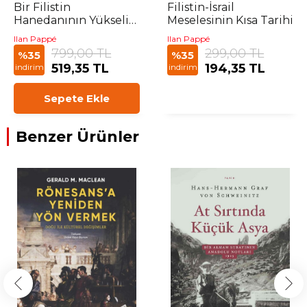
Bir Filistin
Filistin-İsrail
Hanedanının Yükselişi
Meselesinin Kısa Tarihi
ve Düşüşü
Ilan Pappé
Ilan Pappé
799,00 TL
299,00 TL
%35
%35
519,35 TL
194,35 TL
indirim
indirim
Sepete Ekle
Benzer Ürünler