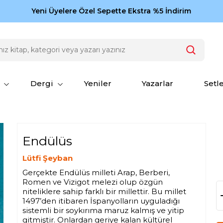
Zamansız eserler Ketebe'de: Cengiz Aytmatov
Yeni Üyelere Özel Sepette Ekstra %5 İndirim
150
Dergi
Yeniler
Yazarlar
Setl
Endülüs
Lütfi Şeyban
Gerçekte Endülüs milleti Arap, Berberi,
Romen ve Vizigot melezi olup özgün
niteliklere sahip farklı bir millettir. Bu millet
1497’den itibaren İspanyolların uyguladığı
sistemli bir soykırıma maruz kalmış ve yitip
gitmiştir. Onlardan geriye kalan kültürel