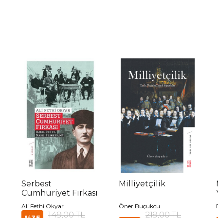
Serbest
Milliyetçilik
Cumhuriyet Fırkası
Ali Fethi Okyar
Öner Buçukcu
149,00 TL
219,00 TL
%35