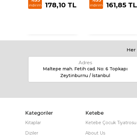
4,35
178,10 TL
161,85 TL
indirim
indirim
Her 
Adres
Maltepe mah. Fetih cad. No: 6 Topkapı
Zeytinburnu / İstanbul
Kategoriler
Ketebe
Kitaplar
Ketebe Çocuk Tiyatrosu
Diziler
About Us