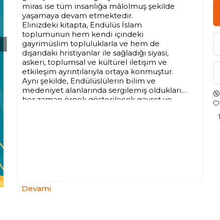
miras ise tüm insanlığa mâlolmuş şekilde
yaşamaya devam etmektedir.
Elinizdeki kitapta, Endülüs İslam
toplumunun hem kendi içindeki
gayrimüslim topluluklarla ve hem de
dışarıdaki hristiyanlar ile sağladığı siyasi,
askeri, toplumsal ve kültürel iletişim ve
etkileşim ayrıntılarıyla ortaya konmuştur.
Aynı şekilde, Endülüslülerin bilim ve
medeniyet alanlarında sergilemiş oldukları
her zaman örnek gösterilecek gayret ve
gelişmeler de bu kitabın konuları arasında
yer almaktadır. Bu konuların sunumunda üç
kavram öne çıkmaktadır: Cihat, Reconquista
ve Convivencia.
Bugünkü uluslararası şartlardan farklı olarak,
güçlü olanın güçsüz olanı ele geçirmek
amacıyla silahlı saldırıda bulunabildiği bir
dünyada, İslam fetihleri ve Endülüs
tecrübesi, insaflı ve tarafsız okuyucu için
Devamı
adeta bir “mürûcü’z-zeheb’tir, altın saçılmış
çayırlar gibidir.
Endülüs, İslam’ın hukuki düzeni içerisinde