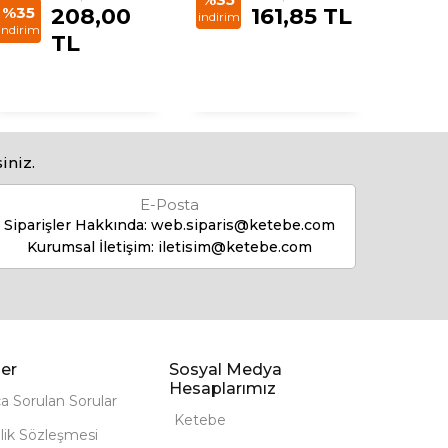
%35
208,00
161,85 TL
indirim
indirim
indirim
TL
iniz.
E-Posta
Siparişler Hakkında:
web.siparis@ketebe.com
Kurumsal İletişim:
iletisim@ketebe.com
er
Sosyal Medya
Hesaplarımız
ça Sorulan Sorular
Ketebe
lik Sözleşmesi