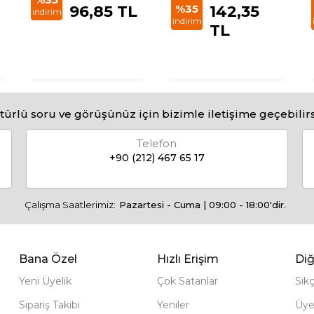
96,85 TL
%35
142,35
indirim
indirim
TL
türlü soru ve görüşünüz için bizimle iletişime geçebilirs
Telefon
+90 (212) 467 65 17
Çalışma Saatlerimiz:
Pazartesi - Cuma | 09:00 - 18:00'dir.
Bana Özel
Hızlı Erişim
Diğ
Yeni Üyelik
Çok Satanlar
Sık
Sipariş Takibi
Yeniler
Üye