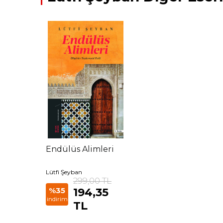
Endülüs Alimleri
Lütfi Şeyban
299,00 TL
%35
194,35
indirim
TL