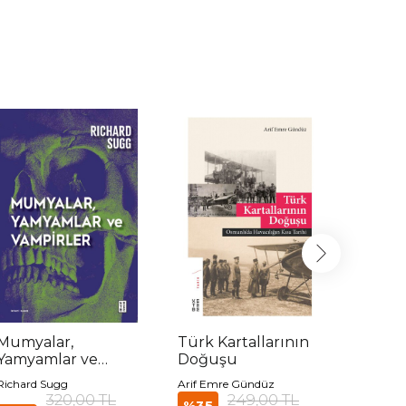
Mumyalar,
Türk Kartallarının
Küres
Yamyamlar ve
Doğuşu
Karşıs
Vampirler
Richard Sugg
Arif Emre Gündüz
Mustafa
320,00 TL
249,00 TL
%35
%35