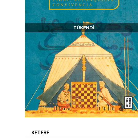
TÜKENDI
KETEBE