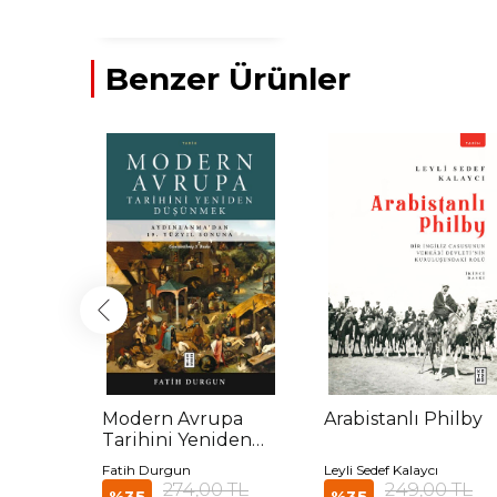
Benzer Ürünler
Modern Avrupa
Arabistanlı Philby
Tarihini Yeniden
ilt
Düşünmek
ağ
Fatih Durgun
Leyli Sedef Kalaycı
00 TL
274,00 TL
249,00 TL
%35
%35