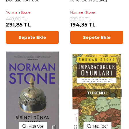
Dönüşen Avrupa
İkinci Dünya Savaşı
Norman Stone
Norman Stone
449,00 TL
299,00 TL
291,85 TL
194,35 TL
Sepete Ekle
Sepete Ekle
TÜKENDI
Hızlı Gör
Hızlı Gör