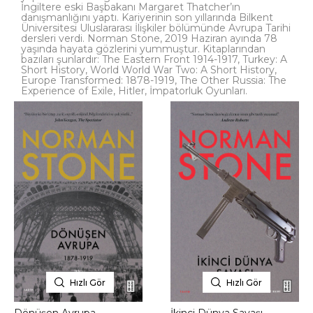
İngiltere eski Başbakanı Margaret Thatcher’ın
danışmanlığını yaptı. Kariyerinin son yıllarında Bilkent
Üniversitesi Uluslararası İlişkiler bölümünde Avrupa Tarihi
dersleri verdi. Norman Stone, 2019 Haziran ayında 78
yaşında hayata gözlerini yummuştur. Kitaplarından
bazıları şunlardır: The Eastern Front 1914-1917, Turkey: A
Short History, World World War Two: A Short History,
Europe Transformed: 1878-1919, The Other Russia: The
Experience of Exile, Hitler, İmpatorluk Oyunları.
Hızlı Gör
Hızlı Gör