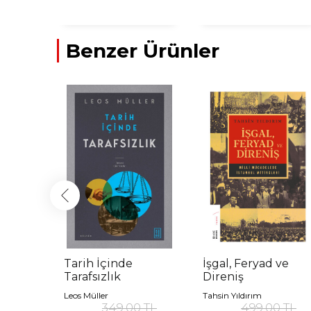
Benzer Ürünler
âb-ı
Tarih İçinde
İşgal, Feryad ve
Tarafsızlık
Direniş
Leos Müller
Tahsin Yıldırım
 TL
349,00 TL
499,00 TL