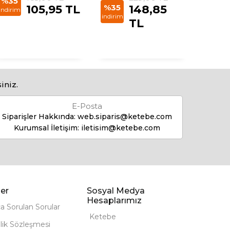
%35
%35
105,95 TL
%35
148,85
indirim
indirim
indirim
TL
iniz.
E-Posta
Siparişler Hakkında:
web.siparis@ketebe.com
Kurumsal İletişim:
iletisim@ketebe.com
er
Sosyal Medya
Hesaplarımız
ça Sorulan Sorular
Ketebe
lik Sözleşmesi