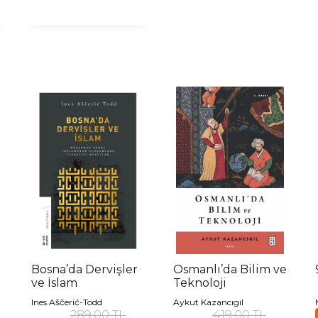
Bosna’da Dervişler
Osmanlı’da Bilim ve
ve İslam
Teknoloji
Ines Aščerić-Todd
Aykut Kazancıgil
289,00 TL
419,00 TL