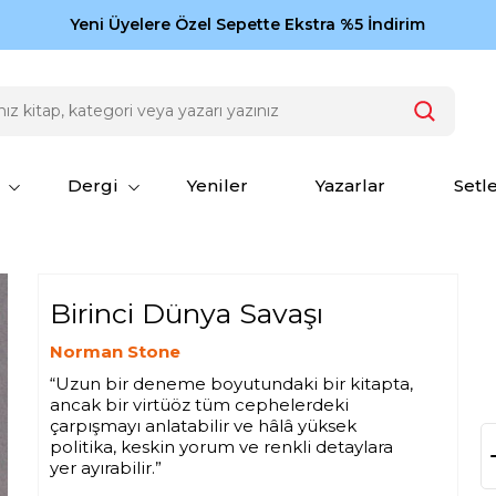
Zamansız eserler Ketebe'de: Cengiz Aytmatov
Yeni Üyelere Özel Sepette Ekstra %5 İndirim
150
Dergi
Yeniler
Yazarlar
Setl
Birinci Dünya Savaşı
Norman Stone
“Uzun bir deneme boyutundaki bir kitapta,
ancak bir virtüöz tüm cephelerdeki
çarpışmayı anlatabilir ve hâlâ yüksek
politika, keskin yorum ve renkli detaylara
yer ayırabilir.”