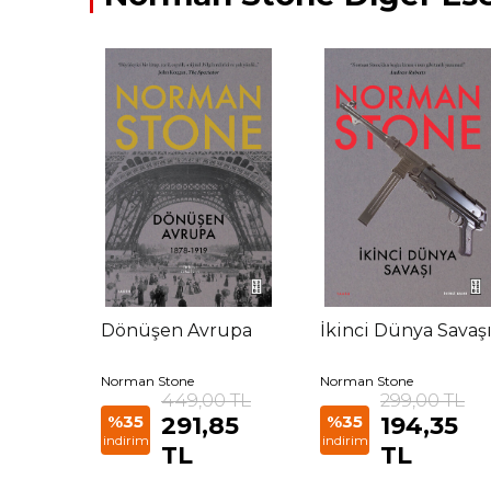
Dönüşen Avrupa
İkinci Dünya Savaş
Norman Stone
Norman Stone
449,00 TL
299,00 TL
%35
291,85
%35
194,35
indirim
indirim
TL
TL