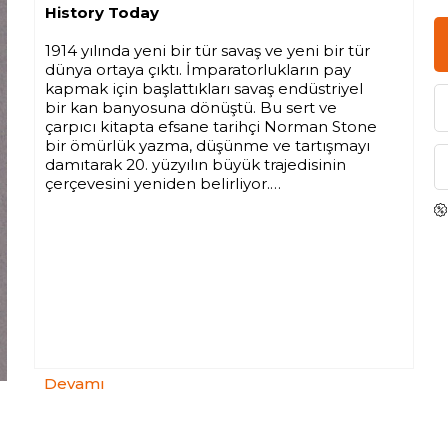
History Today
1914 yılında yeni bir tür savaş ve yeni bir tür
dünya ortaya çıktı. İmparatorlukların pay
kapmak için başlattıkları savaş endüstriyel
bir kan banyosuna dönüştü. Bu sert ve
çarpıcı kitapta efsane tarihçi Norman Stone
bir ömürlük yazma, düşünme ve tartışmayı
damıtarak 20. yüzyılın büyük trajedisinin
çerçevesini yeniden belirliyor.
“Sert, provokatif ve muzip… Çağımızın en
üstün tarihçilerinden biri.”
Spectator
“Sakin, etkili ve okuması kolay… Avrupa
tarihinin artık kendilerini şaşırtamayacağını
düşünenler için büyüleyici birçok tarafı var.”
Devamı
Wall Street Journal
“Modern aykırı yorumların en