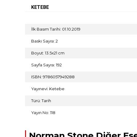
KETEBE
İlk Basım Tarihi: 01.10.2019
Baskı Sayısı: 2
Boyut: 13.5x21 cm
Sayfa Sayısı: 192
ISBN: 9786057949288
Yayınevi: Ketebe
Türü: Tarih
Yayın No: 118
Norman Stone Diğer Ese