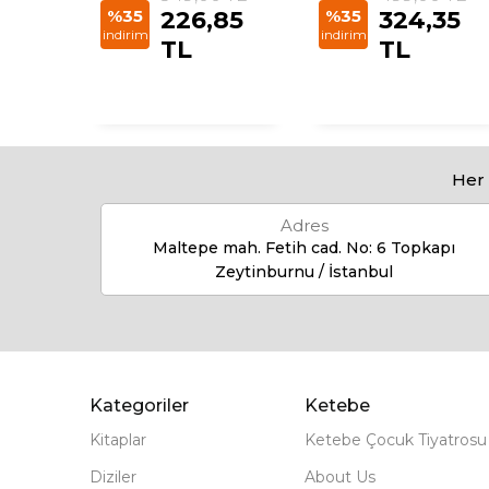
85
%35
226,85
%35
324,35
indirim
indirim
TL
TL
Her 
Adres
Maltepe mah. Fetih cad. No: 6 Topkapı
Zeytinburnu / İstanbul
Kategoriler
Ketebe
Kitaplar
Ketebe Çocuk Tiyatrosu
Diziler
About Us