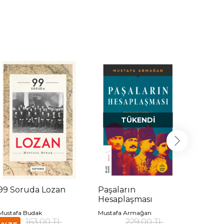
TÜKENDI
99 Soruda Lozan
Paşaların
Temat
Hesaplaşması
Tarihi
Mustafa Budak
Mustafa Armağan
Adnan D
163,00 TL
229,00 TL