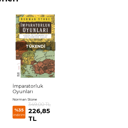
TÜKENDI
ı
İmparatorluk
Oyunları
Norman Stone
349,00 TL
%35
226,85
indirim
TL