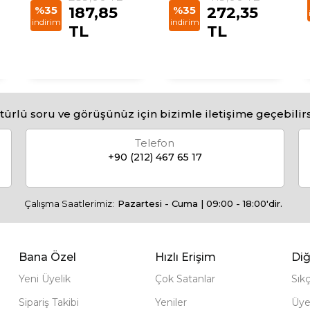
%35
187,85
%35
272,35
indirim
indirim
TL
TL
türlü soru ve görüşünüz için bizimle iletişime geçebilirs
Telefon
+90 (212) 467 65 17
Çalışma Saatlerimiz:
Pazartesi - Cuma | 09:00 - 18:00'dir.
Bana Özel
Hızlı Erişim
Diğ
Yeni Üyelik
Çok Satanlar
Sık
Sipariş Takibi
Yeniler
Üye