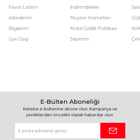
Favori Listem
İndirimdekiler
Sat
Adreslerim
Müşteri Hizmetleri
Gizl
Bilgilerim
Mobil Gizlilik Politikası
KV
Üye Girişi
Sepetim
Çere
E-Bülten Aboneliği
Ketebe e-bültenine abone olun. Kampanya ve
yeniliklerden öncelikli olarak haberdar olun.