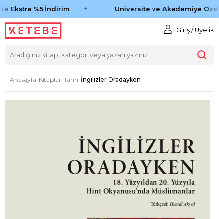
e Ekstra %5 İndirim
Üniversite ve Akademiye Özel 
Giriş / Üyelik
Anasayfa
Kitaplar
Tarih
İngilizler Oradayken