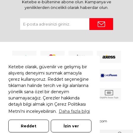
Ketebe e-bültenine abone olun. Kampanya ve
yeniliklerden öncelikli olarak haberdar olun.
Ketebe olarak, güvenilir ve gelişmiş bir
alışveriş deneyimi sunmak amacıyla
çerez kullanıyoruz. Reddet seçeneğine
tıklaman halinde tercih ve ilgi alanlarına
yönelik sana özel bir deneyim
sunamayacağız. Çerezler hakkında
detaylı bilgi almak için Çerez Politikası
Metni’ni inceleyebilirsin.
Daha fazla bilgi
© 2026 Ketebe Tüm Hakkı Saklıdır.
Ketebe.com
Reddet
İzin ver
7308052261181544