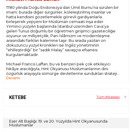
1780 yılında Doğu Endonezya’dan Ümit Burnu’na sürülen bir
imam; burada diğer sürgünler, köleleştirilmiş insanlar ve
hatta kendisini gözetlemekle görevli gardiyanlarla
birleşerek yepyeni bir Müslüman cemaati inşa eder.
Yirminci yüzyılın başlarında İstanbul üzerinden Cava’ya
gelen Tunus doğumlu bir öğretmen girişimci gazeteciliğe
soyunur ve milliyetçilik, Pan-İslâmizm ve modernleşme
arasındaki farkları kalemine taşır. Bu sırada yazılan on
dokuzuncu yüzyıl kronikleri ise İngiliz yönetiminin
“ehlileştirdiği” bir “sadık Malay” savaşçısı efsanesi
kurgulamaktadır.
Michael Francis Laffan, bu ve benzeri pek çok etkileyici
hikâye aracılığıyla, Hint Okyanusu Müslümanlarının dini
özgürlük arayışıyla sömürge devletlerine sundukları stratejik
Devamı
sadakati ve bir yandan da manevi birlik umuduyla yüzlerini
İstanbul ve Kahire’ye nasıl döndüklerini anlatıyor. İngilizler
Oradayken, sömürge çağında Müslümanlar için saklı kalan
ihtimalleri değerlendiriyor; Batılı, İslami ve Pan-Asyacı
imparatorluk yapılarıyla kurulan temasları açığa çıkarıyor;
KETEBE
Tüm Kitapları
sürgünlerin, kölelerin, âlimlerin ve gazetecilerin hayatlarını
ve yolculuklarını takip ediyor. Eser, on sekizinci yüzyılın
sonunda ticaret kumpanyalarının gerileme döneminden
başlayarak Hollanda ve İngiliz sömürge yönetimi yıllarına,
oradan da on dokuzuncu ve yirminci yüzyıllarda toplumsal
Eser Alt Başlığı: 19. ve 20. Yüzyılda Hint Okyanusunda
Müslümanlar
reformu hedefleyen milliyetçi ve kozmopolit hareketlerin
yükselişine uzanıyor.