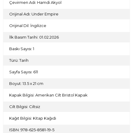
Çevirmen Adı: Hamdi Akyol
İmparatorlukların ördüğü bu karmaşık ağlar içinde
Müslümanların varoluş mücadelesini, okyanusları aşan bir
Orijinal Adı: Under Empire
aidiyet duygusuyla modern dünyayı ve kendi kimliklerini
nasıl inşa ettiklerini okurken bazen bir ceket yakasındaki ay
Orijinal Dil: İngilizce
yıldızlı düğmede, bazen de ipek bir sancakta somutlaşan,
küresel bir ümmetin parçası olma çabalarına şahit oluyoruz.
İlk Basım Tarihi: 01.02.2026
Baskı Sayısı: 1
Türü: Tarih
Sayfa Sayısı: 611
Boyut: 13.5 x 21 cm
Kapak Bilgisi: Amerikan Cilt Bristol Kapak
Cilt Bilgisi: Ciltsiz
Kağıt Bilgisi: Kitap Kağıdı
ISBN: 978-625-8581-19-5