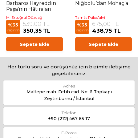
Barbaros Hayreddin
Niğbolu’dan Mohaç’a
Paşa’nın Hâtıraları
M. Ertuğrul Düzdağ
Tamás Pálosfalvi
539,00 TL
675,00 TL
%35
%35
350,35 TL
438,75 TL
indirim
indirim
Sepete Ekle
Sepete Ekle
Her türlü soru ve görüşünüz için bizimle iletişime
geçebilirsiniz.
Adres
Maltepe mah. Fetih cad. No: 6 Topkapı
Zeytinburnu / İstanbul
Telefon
+90 (212) 467 65 17
E-Posta