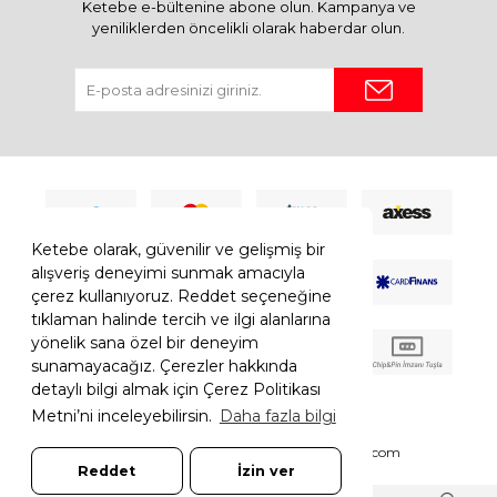
Ketebe e-bültenine abone olun. Kampanya ve
yeniliklerden öncelikli olarak haberdar olun.
Ketebe olarak, güvenilir ve gelişmiş bir
alışveriş deneyimi sunmak amacıyla
çerez kullanıyoruz. Reddet seçeneğine
tıklaman halinde tercih ve ilgi alanlarına
yönelik sana özel bir deneyim
sunamayacağız. Çerezler hakkında
detaylı bilgi almak için Çerez Politikası
Metni’ni inceleyebilirsin.
Daha fazla bilgi
© 2026 Ketebe Tüm Hakkı Saklıdır.
Ketebe.com
Reddet
İzin ver
7308052261181544