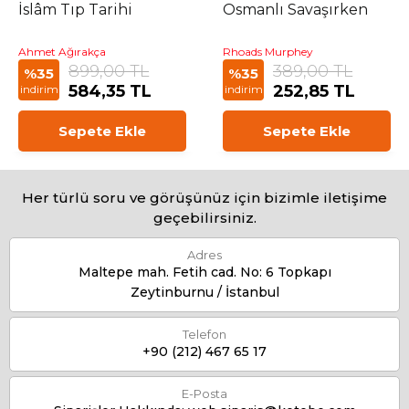
İslâm Tıp Tarihi
Osmanlı Savaşırken
Ahmet Ağırakça
Rhoads Murphey
899,00 TL
389,00 TL
%35
%35
584,35 TL
252,85 TL
indirim
indirim
Sepete Ekle
Sepete Ekle
Her türlü soru ve görüşünüz için bizimle iletişime
geçebilirsiniz.
Adres
Maltepe mah. Fetih cad. No: 6 Topkapı
Zeytinburnu / İstanbul
Telefon
+90 (212) 467 65 17
E-Posta