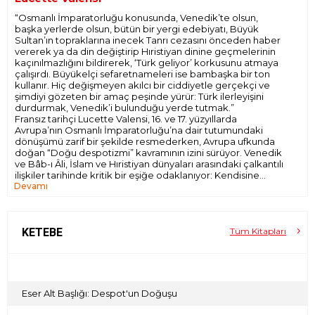
“Osmanlı İmparatorluğu konusunda, Venedik’te olsun,
başka yerlerde olsun, bütün bir yergi edebiyatı, Büyük
Sultan’ın topraklarına inecek Tanrı cezasını önceden haber
vererek ya da din değiştirip Hıristiyan dinine geçmelerinin
kaçınılmazlığını bildirerek, ‘Türk geliyor’ korkusunu atmaya
çalışırdı. Büyükelçi sefaretnameleri ise bambaşka bir ton
kullanır. Hiç değişmeyen akılcı bir ciddiyetle gerçekçi ve
şimdiyi gözeten bir amaç peşinde yürür: Türk ilerleyişini
durdurmak, Venedik’i bulunduğu yerde tutmak.”
Fransız tarihçi Lucette Valensi, 16. ve 17. yüzyıllarda
Avrupa’nın Osmanlı İmparatorluğu’na dair tutumundaki
dönüşümü zarif bir şekilde resmederken, Avrupa ufkunda
doğan “Doğu despotizmi” kavramının izini sürüyor. Venedik
ve Bâb-ı Âli, İslam ve Hıristiyan dünyaları arasındaki çalkantılı
ilişkiler tarihinde kritik bir eşiğe odaklanıyor: Kendisine
Devamı
koşulsuz bağlı tebaası ve mükemmel işleyen kurumlarıyla
“Büyük Türk”ün imparatorluğu ile onun, denizcilik ve
ticarette önemli rollere talip hayranı Venedik’in karşılaşması.
Valensi, bu hayranlığın nasıl bir “tirana” karşı duyulan nefrete
evrildiğini, Venedik büyükelçilerinin Senato önünde
KETEBE
Tüm Kitapları
okunan, 1503-1641 yılları arasında Osmanlı üzerine kaleme
aldıkları raporlarla ortaya koyuyor.
Vivaldi’nin, Venediklilerin Osmanlılar karşısında 1716’daki
ikinci Korfu zaferini kutladığı Juditha triomphans oratoryosu
ile ritimlenen kitabında Valensi, okuru, Venedik
Eser Alt Başlığı: Despot'un Doğuşu
Meclisi’ndeki bu gösteriye davet ediyor.