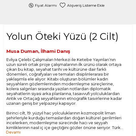
Fiyat Alarmı
Alışveriş Listeme Ekle
Yolun Öteki Yüzü (2 Cilt)
Musa Duman, İlhami Danış
Evliya Çelebi Çalışmaları Merkezi ile Ketebe Yayınları’nın
uzun süreli ortak proje çalışmalarının ilk ürünü olarak ortaya
çıkan bu kitap, seyahat tarihi ve kültürüne dair farklı
dönemleri, coğrafyaları ve temaları disiplinlerarası bir
yaklaşımla ele alıyor. Kitabı oluşturan bölümler kadın
seyyahların gözlemlerinden modernleşme süreçlerine,
kolera salgınları sırasında yazılan notlardan diplomatik
seyahatlerin siyasi arka planlarına, tasavvufi yolculuklardan
Antik ve Ortaçağ seyyahlarının etnografik tasvirlerine kadar
uzanan geniş bir yelpazeyi kapsıyor.
Birinci cilt, 19. yüzyıl hac yolculuklarının kozmopolit liman
şehirleriyle kurduğu temaslardan doğan kültürel gerilimleri
incelerken, modernleşme sürecinde hacı ve seyyah
kimliklerinin nasıl iç içe geçtiğini gözler önüne seriyor. Türk
Devamı
ve İranlı aydınların Avrupa seyahatleri, bu karşılaşmaların