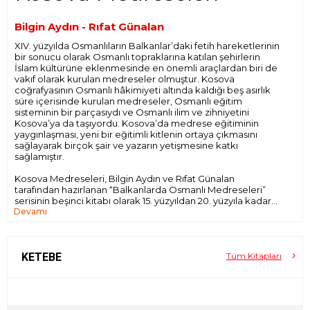
Bilgin Aydın - Rıfat Günalan
XIV. yüzyılda Osmanlıların Balkanlar’daki fetih hareketlerinin
bir sonucu olarak Osmanlı topraklarına katılan şehirlerin
İslam kültürüne eklenmesinde en önemli araçlardan biri de
vakıf olarak kurulan medreseler olmuştur. Kosova
coğrafyasının Osmanlı hâkimiyeti altında kaldığı beş asırlık
süre içerisinde kurulan medreseler, Osmanlı eğitim
sisteminin bir parçasıydı ve Osmanlı ilim ve zihniyetini
Kosova’ya da taşıyordu. Kosova’da medrese eğitiminin
yaygınlaşması, yeni bir eğitimli kitlenin ortaya çıkmasını
sağlayarak birçok şair ve yazarın yetişmesine katkı
sağlamıştır.
Kosova Medreseleri, Bilgin Aydın ve Rıfat Günalan
tarafından hazırlanan “Balkanlarda Osmanlı Medreseleri”
serisinin beşinci kitabı olarak 15. yüzyıldan 20. yüzyıla kadar
Devamı
Kosova’da yaptırılan medreseleri incelemektedir. Prizren,
İpek, Priştine, Vulçıtrın, Yakova, Gilan, Mitroviça ve
Doburçan medreselerinin incelendiği bu çalışmada
medreselerin kurucuları, medresede ders veren
müderrisler ve mevcutsa medrese dersleri hakkındaki
KETEBE
Tüm Kitapları
kayıtlar değerlendirilmektedir.
Kosova medreselerinin incelendiği bu çalışma sayesinde
çok sayıda yeni medrese tespit edilmiş ve bunların kuruluş