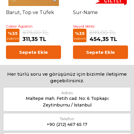
Barut, Top ve Tüfek
Sur-Name
Gábor Ágoston
Seyyid Vehbi
479,00 TL
699,00 TL
%35
%35
311,35 TL
454,35 TL
indirim
indirim
Sepete Ekle
Sepete Ekle
Her türlü soru ve görüşünüz için bizimle iletişime
geçebilirsiniz.
Adres
Maltepe mah. Fetih cad. No: 6 Topkapı
Zeytinburnu / İstanbul
Telefon
+90 (212) 467 65 17