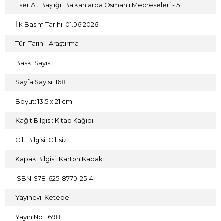
tarihleri, personel durumu ve öğrenci sayıları çeşitli
Eser Alt Başlığı: Balkanlarda Osmanlı Medreseleri - 5
kaynaklara dayalı olarak ortaya konulmaya çalışılmıştır.
İlk Basım Tarihi: 01.06.2026
Tür: Tarih - Araştırma
Baskı Sayısı: 1
Sayfa Sayısı: 168
Boyut: 13,5 x 21 cm
Kağıt Bilgisi: Kitap Kağıdı
Cilt Bilgisi: Ciltsiz
Kapak Bilgisi: Karton Kapak
ISBN: 978-625-8770-25-4
Yayınevi: Ketebe
Yayın No: 1698