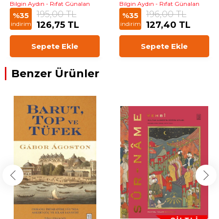
Bilgin Aydın - Rıfat Günalan
Bilgin Aydın - Rıfat Günalan
195,00 TL
196,00 TL
%35
%35
126,75 TL
127,40 TL
indirim
indirim
Sepete Ekle
Sepete Ekle
Benzer Ürünler