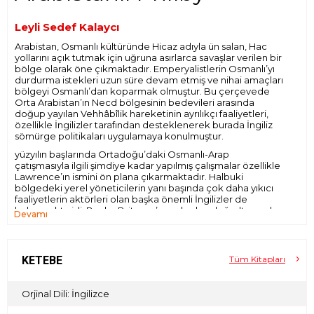
Leyli Sedef Kalaycı
Arabistan, Osmanlı kültüründe Hicaz adıyla ün salan, Hac
yollarını açık tutmak için uğruna asırlarca savaşlar verilen bir
bölge olarak öne çıkmaktadır. Emperyalistlerin Osmanlı’yı
durdurma istekleri uzun süre devam etmiş ve nihai amaçları
bölgeyi Osmanlı’dan koparmak olmuştur. Bu çerçevede
Orta Arabistan’ın Necd bölgesinin bedevileri arasında
doğup yayılan Vehhâbîlik hareketinin ayrılıkçı faaliyetleri,
özellikle İngilizler tarafından desteklenerek burada İngiliz
sömürge politikaları uygulamaya konulmuştur.
yüzyılın başlarında Ortadoğu’daki Osmanlı-Arap
çatışmasıyla ilgili şimdiye kadar yapılmış çalışmalar özellikle
Lawrence’ın ismini ön plana çıkarmaktadır. Halbuki
bölgedeki yerel yöneticilerin yanı başında çok daha yıkıcı
faaliyetlerin aktörleri olan başka önemli İngilizler de
bulunmakta idi. Bunlar Britanya’nın çıkarları doğrultusunda
Devamı
Osmanlı aleyhtarı yeni devletler kurma yönündeki
faaliyetlerin ya doğrudan planlayıcısı veya uygulayıcısı
olmuşlardır.
Elinizdeki bu çalışma, Arabistan’da, bazen seyyah, siyaset
KETEBE
Tüm Kitapları
adamı, ajan, tüccar ve bazen devletin en üst yetkilisi, yüksek
mahkeme üyesi; ama çoğu zaman Kral İbn Suud’un
başdanışmanı olarak görev alan İngiliz Harry St. John
Orjinal Dili: İngilizce
Bridger Philby’nin (1885-1960) hayatını ve faaliyetlerini konu
edinmektedir. Bölgenin kaderinin şekillenmesinde önemli