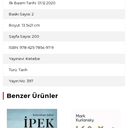
İlk Basım Tarihi: 01.12.2020
rol oynayan Ajan Philby’yi ve onun yardımıyla Vehhâbîlik
hareketini devlete dönüştüren Kral İbn Suud’u anlamak
bakımından bu eser, tartışmasız alanında yapılmış ilk
Baskı Sayısı: 2
araştırma niteliği taşımaktadır.
Prof. Dr. Mehmet Dalkılıç
Boyut: 13.5x21 cm
Sayfa Sayısı: 200
ISBN: 978-625-7854-97-9
Yayınevi: Ketebe
Türü: Tarih
Yayın No: 397
Benzer Ürünler