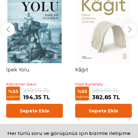
İpek Yolu
Kâğıt
Kahraman Şakul
Mark Kurlansky
299,00 TL
589,00 TL
%35
%35
194,35 TL
382,85 TL
indirim
indirim
Sepete Ekle
Sepete Ekle
Her türlü soru ve görüşünüz için bizimle iletişime