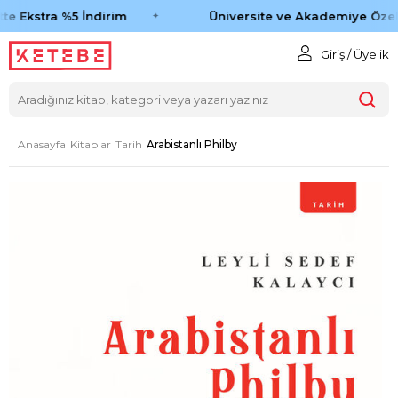
te Ekstra %5 İndirim
Üniversite ve Akademiye Özel 
Giriş / Üyelik
Anasayfa
Kitaplar
Tarih
Arabistanlı Philby