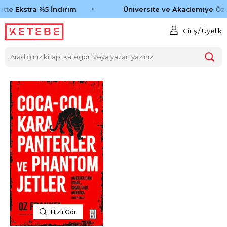
tte Ekstra %5 İndirim
Üniversite ve Akademiye Öze
Giriş / Üyelik
Hızlı Gör