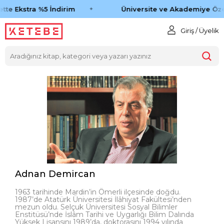
tte Ekstra %5 İndirim
Üniversite ve Akademiye Öze
Giriş / Üyelik
Adnan Demircan
1963 tarihinde Mardin’in Ömerli ilçesinde doğdu.
1987’de Atatürk Üniversitesi İlâhiyat Fakültesi’nden
mezun oldu. Selçuk Üniversitesi Sosyal Bilimler
Enstitüsü’nde İslâm Tarihi ve Uygarlığı Bilim Dalında
Yüksek Lisansını 1989’da, doktorasını 1994 yılında