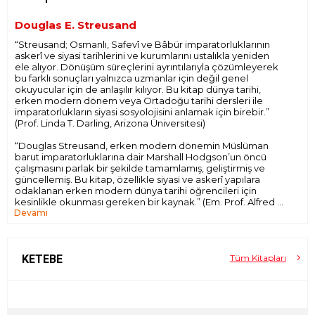
Douglas E. Streusand
“Streusand; Osmanlı, Safevî ve Bâbür imparatorluklarının
askerî ve siyasi tarihlerini ve kurumlarını ustalıkla yeniden
ele alıyor. Dönüşüm süreçlerini ayrıntılarıyla çözümleyerek
bu farklı sonuçları yalnızca uzmanlar için değil genel
okuyucular için de anlaşılır kılıyor. Bu kitap dünya tarihi,
erken modern dönem veya Ortadoğu tarihi dersleri ile
imparatorlukların siyasi sosyolojisini anlamak için birebir.”
(Prof. Linda T. Darling, Arizona Üniversitesi)
“Douglas Streusand, erken modern dönemin Müslüman
barut imparatorluklarına dair Marshall Hodgson’un öncü
çalışmasını parlak bir şekilde tamamlamış, geliştirmiş ve
güncellemiş. Bu kitap, özellikle siyasi ve askerî yapılara
odaklanan erken modern dünya tarihi öğrencileri için
kesinlikle okunması gereken bir kaynak.” (Em. Prof. Alfred J.
Devamı
Andrea, World History Association Eski Başkanı)
“Bu kitap, Müslüman barut imparatorluklarına dair şimdiye
kadar yazılmış en iyi anlatı ve muhtemelen uzun süre de
öyle kalacak. Siyasi ve askerî tarihin ana hatlarını anlaşılır ve
KETEBE
Tüm Kitapları
okunabilir bir şekilde sunması itibariyle, Moğol sonrası
dönemin Müslüman imparatorluklarını ele alan denemeler
arasında açık ara en başarılısı. Streusand’ın bu kitap için
harcadığı yirmi yıla değdiğine hiç şüphe yok.” (Journal of
Central Eurasian Studies)