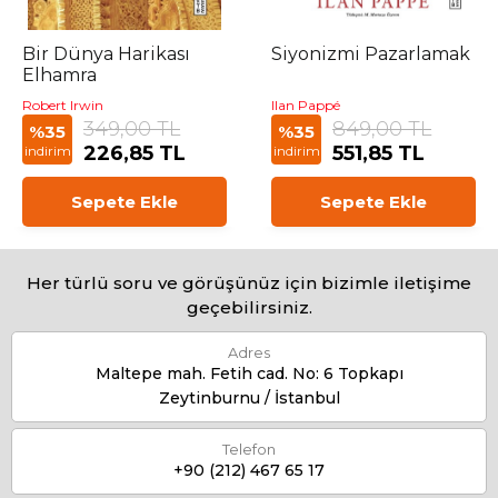
Bir Dünya Harikası
Siyonizmi Pazarlamak
Elhamra
Robert Irwin
Ilan Pappé
349,00 TL
849,00 TL
%35
%35
226,85 TL
551,85 TL
indirim
indirim
Sepete Ekle
Sepete Ekle
Her türlü soru ve görüşünüz için bizimle iletişime
geçebilirsiniz.
Adres
Maltepe mah. Fetih cad. No: 6 Topkapı
Zeytinburnu / İstanbul
Telefon
+90 (212) 467 65 17