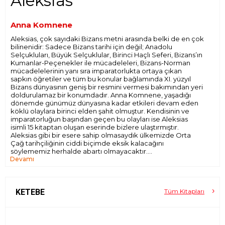
Aleksias
Anna Komnene
Aleksias, çok sayıdaki Bizans metni arasında belki de en çok
bilinenidir: Sadece Bizans tarihi için değil; Anadolu
Selçukluları, Büyük Selçuklular, Birinci Haçlı Seferi, Bizans’ın
Kumanlar-Peçenekler ile mücadeleleri, Bizans-Norman
mücadelelerinin yanı sıra imparatorlukta ortaya çıkan
sapkın öğretiler ve tüm bu konular bağlamında XI. yüzyıl
Bizans dünyasının geniş bir resmini vermesi bakımından yeri
doldurulamaz bir konumdadır. Anna Komnene, yaşadığı
dönemde günümüz dünyasına kadar etkileri devam eden
köklü olaylara birinci elden şahit olmuştur. Kendisinin ve
imparatorluğun başından geçen bu olayları ise Aleksias
isimli 15 kitaptan oluşan eserinde bizlere ulaştırmıştır.
Aleksias gibi bir esere sahip olmasaydık ülkemizde Orta
Çağ tarihçiliğinin ciddi biçimde eksik kalacağını
söylememiz herhalde abartı olmayacaktır.
Devamı
Anna Komnene’nin diğer bir önemi ise dünya tarihinde bir
kadın tarafından yazılan ilk tarih anlatısı olmasında yatar.
Özellikle onun yaşadığı dönemde tarih yazmanın ve
tarihçiliğin, genelde saray çevresinde veya manastırlarda
yazan erkeklerin egemenliğinde olduğu düşünüldüğünde
KETEBE
Tüm Kitapları
bu önem daha da artmaktadır. Aleksias her şeyden önce
kapsamı ve hedefi açısından destansı bir tarihtir, metnin ismi
dahi Homeros’un İlias’sına bir göndermedir.