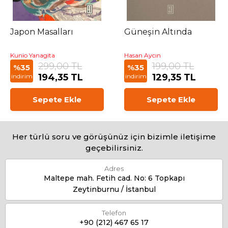
Japon Masalları
Güneşin Altında
Kunio Yanagita
Hasan Aycın
299,00 TL
199,00 TL
%35
%35
194,35 TL
129,35 TL
indirim
indirim
Sepete Ekle
Sepete Ekle
Her türlü soru ve görüşünüz için bizimle iletişime
geçebilirsiniz.
Adres
Maltepe mah. Fetih cad. No: 6 Topkapı
Zeytinburnu / İstanbul
Telefon
+90 (212) 467 65 17