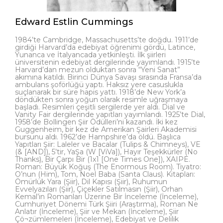
Edward Estlin Cummings
1984’te Cambridge, Massachusetts’te doğdu. 1911’de
girdiği Harvard’da edebiyat öğrenimi gördü, Latince,
Yunanca ve İtalyancada yetkinleşti. İlk şiirleri
üniversitenin edebiyat dergilerinde yayımlandı. 1915’te
Harvard’dan mezun olduktan sonra “Yeni Sanat”
akımına katıldı. Birinci Dünya Savaşı sırasında Fransa’da
ambulans şoförlüğü yaptı. Haksız yere casuslukla
suçlanarak bir süre hapis yattı. 1918’de New York’a
döndükten sonra yoğun olarak resimle uğraşmaya
başladı. Resimleri çeşitli sergilerde yer aldı. Dial ve
Vanity Fair dergilerinde yapıtları yayımlandı. 1925’te Dial,
1958’de Bollingen Şiir Ödülleri’ni kazandı. İki kez
Guggenheim, bir kez de Amerikan Şairleri Akademisi
bursunu aldı. 1962’de Hampshire’da öldü. Başlıca
Yapıtları Şiir: Laleler ve Bacalar (Tulips & Chimneys), VE
(& [AND]), 5’tir, YaŞa (W [ViVa]), Hayır Teşekkürler (No
Thanks), Bir Çarpı Bir (1x1 [One Times One]), XAIPE.
Roman: Büyük Koğuş (The Enormous Room). Tiyatro:
O’nun (Him), Tom, Noel Baba (Santa Claus). Kitapları:
Ömürlük Yara (Şiir), Dil Kapısı (Şiir), Ruhumun
Evvelyazıları (Şiir), Çiçekler Satılmasın (Şiir), Orhan
Kemal’in Romanları Üzerine Bir İnceleme (İnceleme),
Cumhuriyet Dönemi Türk Şiiri (Araştırma), Roman Ne
Anlatır (İnceleme), Şiir ve Mekan (İnceleme), Şiir
Çö¬zümlemeleri (İnceleme), Edebiyat ve Delilik