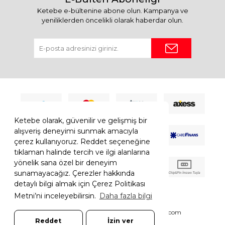
Ketebe e-bültenine abone olun. Kampanya ve
yeniliklerden öncelikli olarak haberdar olun.
Ketebe olarak, güvenilir ve gelişmiş bir
alışveriş deneyimi sunmak amacıyla
çerez kullanıyoruz. Reddet seçeneğine
tıklaman halinde tercih ve ilgi alanlarına
yönelik sana özel bir deneyim
sunamayacağız. Çerezler hakkında
detaylı bilgi almak için Çerez Politikası
Metni’ni inceleyebilirsin.
Daha fazla bilgi
© 2026 Ketebe Tüm Hakkı Saklıdır.
Ketebe.com
Reddet
İzin ver
7308052261181544