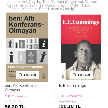
(İncele¬me), Çağdaş Türk Romanı (Araştırma), Roman
Sevda¬ları (Eleştiri) Şiir Burcu (Eleştiri) Öykü Burcu
(Eleştiri), Kahire ve Paris Notları (Günlük)”
Hızlı Gör
Hızlı Gör
ben: Altı Konferans-
E. E. Cummings
Olmayan
E. E. Cummings
E. E. Cummings
168,00 TL
148,00 TL
109,20 TL
96,20 TL