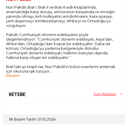
Nuri Pakdil, Biat I, Biat II ve Biat III adlı kitaplarında,
anamalcılığa karşı duruşu, sömürünün karşısında ve emeğin
yanında olmayı, kirli mülkiyetin arındırılmasını, kara siyasayı,
yerli düşünceyi, kimliksizleşmeyi, Afrika’yı ve Ortadoğu’yu
vurguluyor.
Pakdil, Cumhuriyet dönemi edebiyatını şöyle
değerlendiriyor: “Cumhuriyet dönemi edebiyatı, Asya’dan,
Afrika’dan, Ortadoğu’dan kopuk bir edebiyattır. Daha da
kötüsü, Ortadoğu’yu yadsıma belgeleriyle doludur.
Cumhuriyet dönemi edebiyatı, halkının inançları dışında,
halkına karşı oluşan bir edebiyattır.”
Biat’taki şu tespit ise, Nuri Pakdil’in bütün eserlerini anlamak
için okuruna ışık tutuyor:
Devamı
“Yerli düşünce, edebiyatımızın umududur. Çünkü
edebiyatımız yerli düşünceyle beslendikçe edebiyatla
halkın ilişkisi doğallaşacaktır. Ülkemizde edebiyatla birlikte
gelen, yerleşen yabancılaşma, yine ancak edebiyatla
KETEBE
Tüm Kitapları
ülkemizden atılacaktır.”
Pakdil, yazılarında inancı, coşkuyu, protestoyu, başkaldırıyı,
isyanı ve teslimiyeti çaprazlama kurgular içinde dile
getiriyor.
İlk Basım Tarihi: 01.10.2024