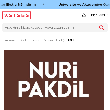
te Ekstra %5 İndirim
Üniversite ve Akademiye Özel
Giriş / Üyelik
Anasayfa
Diziler
Edebiyat Dergisi Kitaplığı
Biat 1