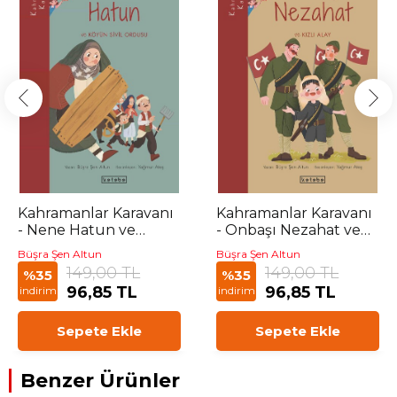
Kahramanlar Karavanı
Kahramanlar Karavanı
- Nene Hatun ve
- Onbaşı Nezahat ve
Köyün Sivil Ordusu
Kızlı Alay
Büşra Şen Altun
Büşra Şen Altun
149,00 TL
149,00 TL
%35
%35
96,85 TL
96,85 TL
indirim
indirim
Sepete Ekle
Sepete Ekle
Benzer Ürünler