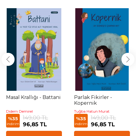
Masal Krallığı - Battani
Parlak Fikirler -
Kopernik
Didem Demirel
Tuğba Hatun Murat
149,00 TL
149,00 TL
%35
%35
96,85 TL
96,85 TL
indirim
indirim