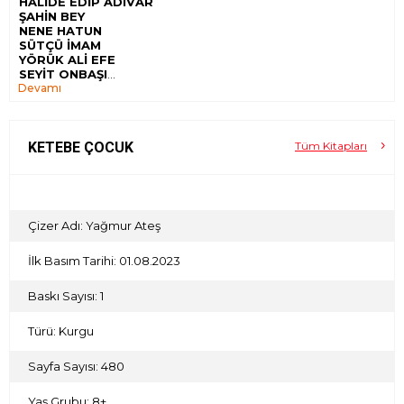
HALİDE EDİP ADIVAR
ŞAHİN BEY
NENE HATUN
SÜTÇÜ İMAM
YÖRÜK ALİ EFE
SEYİT ONBAŞI
Devamı
HASAN TAHSİN
ONBAŞI NEZAHAT
KETEBE ÇOCUK
Tüm Kitapları
Çizer Adı: Yağmur Ateş
İlk Basım Tarihi: 01.08.2023
Baskı Sayısı: 1
Türü: Kurgu
Sayfa Sayısı: 480
Yaş Grubu: 8+