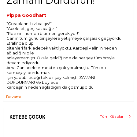
Zamanı Durdurun!
Pippa Goodhart
“Çoraplarını hızlıca giy!”
“Acele et, geç kalacağız.”
“Resmini hemen bitirmen gerekiyor!”
Can’ın tüm günü bir şeylere yetişmeye çalışarak geçiyordu.
Etrafında olup
bitenleri fark edecek vakti yoktu. Kardeşi Pelin’in neden
ağladığını bile
anlayamamıştı. Okula geldiğinde de her şey tüm hızıyla
devam ediyordu.
Ama Can acele etmekten çok yorulmuştu. Tüm bu
karmaşayı durdurmak
için yapabileceği tek bir şey kalmıştı: ZAMANI
DURDURMAK! Ve böylece
kardeşinin neden ağladığını da çözmüş oldu.
Devamı
KETEBE ÇOCUK
Tüm Kitapları