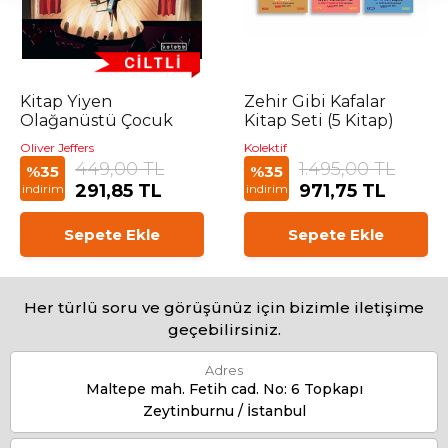
Kitap Yiyen
Zehir Gibi Kafalar
Olağanüstü Çocuk
Kitap Seti (5 Kitap)
Oliver Jeffers
Kolektif
449,00 TL
1.495,00 TL
%35
%35
291,85 TL
971,75 TL
indirim
indirim
Sepete Ekle
Sepete Ekle
Her türlü soru ve görüşünüz için bizimle iletişime
geçebilirsiniz.
Adres
Maltepe mah. Fetih cad. No: 6 Topkapı
Zeytinburnu / İstanbul