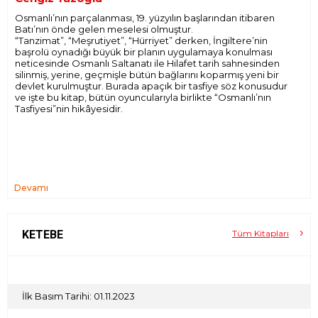
Osmanlı’nın parçalanması, 19. yüzyılın başlarından itibaren
Batı’nın önde gelen meselesi olmuştur.
“Tanzimat”, “Meşrutiyet”, “Hürriyet” derken, İngiltere’nin
başrolü oynadığı büyük bir planın uygulamaya konulması
neticesinde Osmanlı Saltanatı ile Hilafet tarih sahnesinden
silinmiş, yerine, geçmişle bütün bağlarını koparmış yeni bir
devlet kurulmuştur. Burada apaçık bir tasfiye söz konusudur
ve işte bu kitap, bütün oyuncularıyla birlikte “Osmanlı’nın
Tasfiyesi”nin hikâyesidir.
Devamı
KETEBE
Tüm Kitapları
İlk Basım Tarihi: 01.11.2023