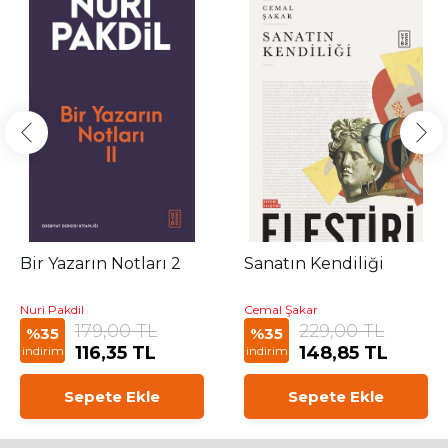
Bir Yazarın Notları 2
Sanatın Kendiliği
Nuri Pakdil
Cemal Şakar
179,00 TL
229,00 TL
%35
%35
116,35 TL
148,85 TL
indirim
indirim
Sepete Ekle
Sepete Ekle