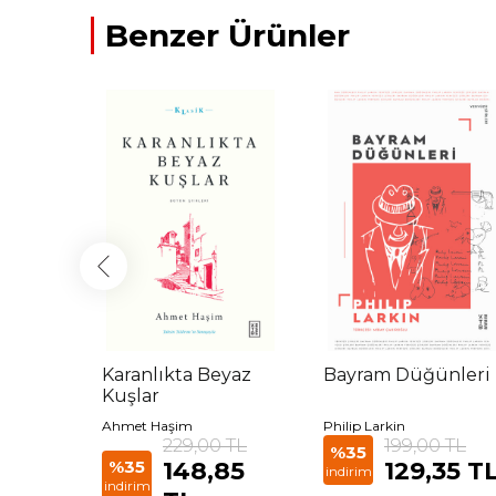
Benzer Ürünler
ir Gün
Karanlıkta Beyaz
Bayram Düğünleri
an
Kuşlar
Ahmet Haşim
Philip Larkin
 TL
229,00 TL
199,00 TL
%35
85
%35
148,85
129,35 T
indirim
indirim