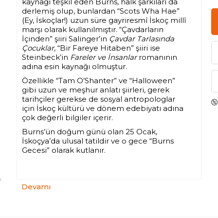
kaynağı teşkil eden Burns, halk şarkıları da
derlemiş olup, bunlardan “Scots Wha Hae”
(Ey, İskoçlar!) uzun süre gayriresmî İskoç millî
marşı olarak kullanılmıştır. “Çavdarların
İçinden” şiiri Salinger’ın
Çavdar Tarlasında
Çocuklar
, “Bir Fareye Hitaben” şiiri ise
Steinbeck’in
Fareler ve İnsanlar
romanının
adına esin kaynağı olmuştur.
Özellikle “Tam O’Shanter” ve “Halloween”
gibi uzun ve meşhur anlatı şiirleri, gerek
tarihçiler gerekse de sosyal antropologlar
için İskoç kültürü ve dönem edebiyatı adına
çok değerli bilgiler içerir.
Burns’ün doğum günü olan 25 Ocak,
İskoçya’da ulusal tatildir ve o gece “Burns
Gecesi” olarak kutlanır.
Devamı