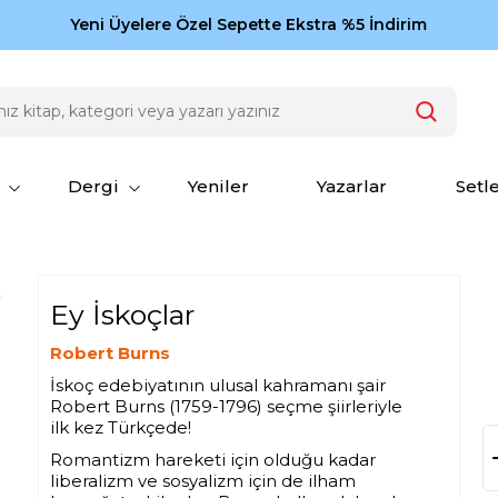
Zamansız eserler Ketebe'de: Cengiz Aytmatov
Yeni Üyelere Özel Sepette Ekstra %5 İndirim
150
Dergi
Yeniler
Yazarlar
Setl
Ey İskoçlar
Robert Burns
İskoç edebiyatının ulusal kahramanı şair
Robert Burns (1759-1796) seçme şiirleriyle
ilk kez Türkçede!
Romantizm hareketi için olduğu kadar
liberalizm ve sosyalizm için de ilham