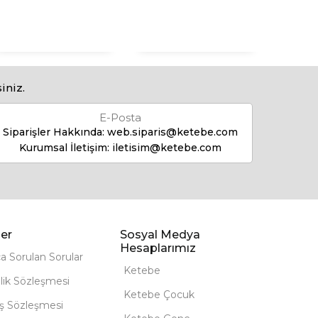
iniz.
E-Posta
Siparişler Hakkında:
web.siparis@ketebe.com
Kurumsal İletişim:
iletisim@ketebe.com
er
Sosyal Medya
Hesaplarımız
ça Sorulan Sorular
Ketebe
lik Sözleşmesi
Ketebe Çocuk
ış Sözleşmesi