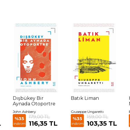
Dışbükey Bir
Batık Liman
Aynada Otoportre
John Ashbery
Gıuseppe Ungarettı
179,00 TL
159,00 TL
%35
%35
L
116,35 TL
103,35 TL
indirim
indirim