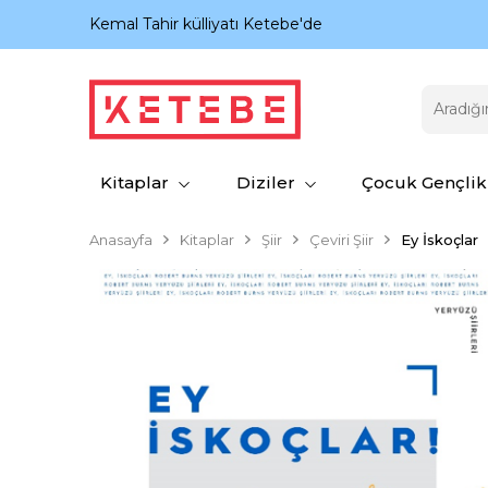
nıyor.
Kemal Tahir külliyatı Ketebe'de
Kitaplar
Diziler
Çocuk Gençlik
Anasayfa
Kitaplar
Şiir
Çeviri Şiir
Ey İskoçlar