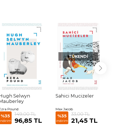
TÜKENDI
Hugh Selwyn
Sahici Mucizeler
Lustra
Mauberley
Ezra Pound
Max Jacob
Ezra Po
149,00 TL
33,00 TL
%35
%35
%35
96,85 TL
21,45 TL
indirim
indirim
indirim