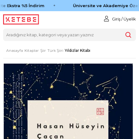
te Ekstra %5 İndirim
Üniversite ve Akademiye Özel 
Giriş / Üyelik
Anasayfa
Kitaplar
Şiir
Türk Şiiri
Yıldızlar Kitabı