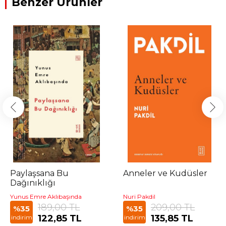
Benzer Ürünler
Paylaşsana Bu
Anneler ve Kudüsler
Dağınıklığı
Yunus Emre Aklıbaşında
Nuri Pakdil
189,00 TL
209,00 TL
%35
%35
122,85 TL
135,85 TL
indirim
indirim