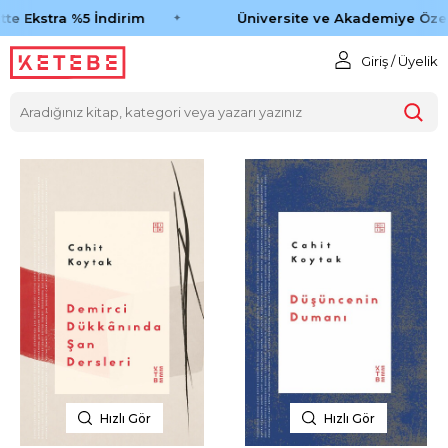
te Ekstra %5 İndirim
Üniversite ve Akademiye Özel
Giriş / Üyelik
Hızlı Gör
Hızlı Gör