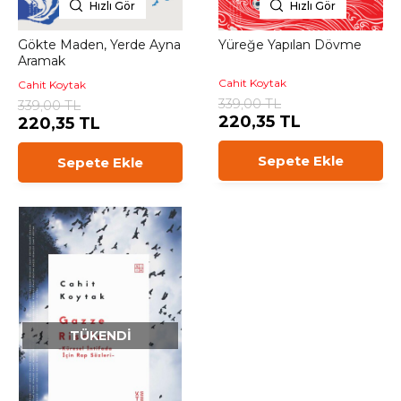
Hızlı Gör
Hızlı Gör
Gökte Maden, Yerde Ayna
Yüreğe Yapılan Dövme
Aramak
Cahit Koytak
Cahit Koytak
339,00 TL
339,00 TL
220,35 TL
220,35 TL
Sepete Ekle
Sepete Ekle
TÜKENDI