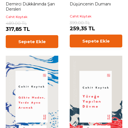
Demirci Dükkânında Şan
Düşüncenin Dumanı
Dersleri
Cahit Koytak
Cahit Koytak
399,00 TL
489,00 TL
259,35 TL
317,85 TL
Sepete Ekle
Sepete Ekle