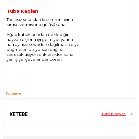
Tuba Kaplan
Tanıksız sokaklarda iz süren avına
kimse vermiyor o gülüşü sana
Ağaç kabuklarından beklediğin
hayvan dişlerin iyi gelmiyor yarına
narı ayırışın sesinden dağılmasın diye
düğmeleri diziyorsun dağına,
ses uzaklaşıyor renklerinden sana,
yanlış çerçeveler penceren.
Devamı
KETEBE
Tüm Kitapları