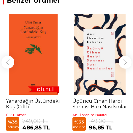
Benzer Ürünler
Yanardağın Üstündeki
Üçüncü Cihan Harbi
Kuş (Ciltli)
Sonrası Bazı Nasılsınlar
Ülkü Tamer
Anıl İbrahim Bakırcı
749,00 TL
149,00 TL
%35
%35
486,85 TL
96,85 TL
indirim
indirim