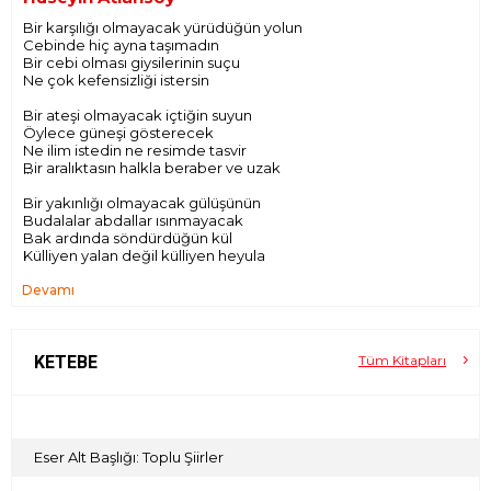
Bir karşılığı olmayacak yürüdüğün yolun
Cebinde hiç ayna taşımadın
Bir cebi olması giysilerinin suçu
Ne çok kefensizliği istersin
Bir ateşi olmayacak içtiğin suyun
Öylece güneşi gösterecek
Ne ilim istedin ne resimde tasvir
Bir aralıktasın halkla beraber ve uzak
Bir yakınlığı olmayacak gülüşünün
Budalalar abdallar ısınmayacak
Bak ardında söndürdüğün kül
Külliyen yalan değil külliyen heyula
Devamı
Atamadın adımını hep serkeş kaldın
Çekiştiriyorlar seni biraz bekleyip
Ezmek için gece ve gündüz eğlentilerinde
Değişmeden kalan uğramadı yanına
KETEBE
Tüm Kitapları
Tuz ekmek hakkı bilip
Eğme sen başını; gülümse azıcık
Eser Alt Başlığı: Toplu Şiirler