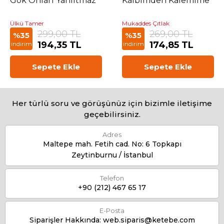
Gök Onları Yanıltmaz
Kalbimden Kalemime
Ülkü Tamer
Mukaddes Çıtlak
299,00 TL
269,00 TL
%35
%35
194,35 TL
174,85 TL
indirim
indirim
Sepete Ekle
Sepete Ekle
Her türlü soru ve görüşünüz için bizimle iletişime
geçebilirsiniz.
Adres
Maltepe mah. Fetih cad. No: 6 Topkapı
Zeytinburnu / İstanbul
Telefon
+90 (212) 467 65 17
E-Posta
Siparişler Hakkında:
web.siparis@ketebe.com