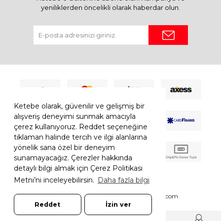
yeniliklerden öncelikli olarak haberdar olun.
Ketebe olarak, güvenilir ve gelişmiş bir
alışveriş deneyimi sunmak amacıyla
çerez kullanıyoruz. Reddet seçeneğine
tıklaman halinde tercih ve ilgi alanlarına
yönelik sana özel bir deneyim
sunamayacağız. Çerezler hakkında
detaylı bilgi almak için Çerez Politikası
Metni’ni inceleyebilirsin.
Daha fazla bilgi
© 2026 Ketebe Tüm Hakkı Saklıdır.
Ketebe.com
Reddet
İzin ver
7308052261181544