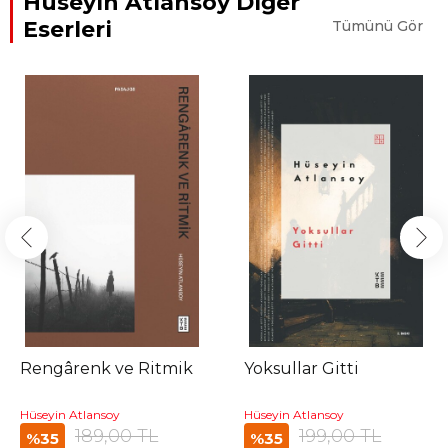
Hüseyin Atlansoy Diğer
Eserleri
Tümünü Gör
Rengârenk ve Ritmik
Yoksullar Gitti
Hüseyin Atlansoy
Hüseyin Atlansoy
189,00 TL
199,00 TL
%35
%35