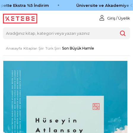
ette Ekstra %5 İndirim
Üniversite ve Akademiye Öz
Giriş / Üyelik
Anasayfa
Kitaplar
Şiir
Türk Şiiri
Son Büyük Hamle