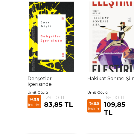
Dehşetler
Hakikat Sonrası Şiir
İçerisinde
Ümit Güçlü
Ümit Güçlü
129,00 TL
169,00 TL
%35
83,85 TL
%35
109,85
indirim
indirim
TL