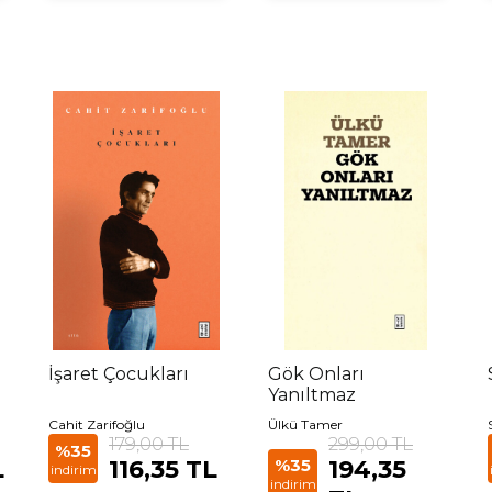
İşaret Çocukları
Gök Onları
Yanıltmaz
Cahit Zarifoğlu
Ülkü Tamer
179,00 TL
299,00 TL
%35
L
116,35 TL
%35
194,35
indirim
indirim