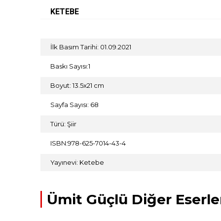
KETEBE
İlk Basım Tarihi: 01.09.2021
Baskı Sayısı:1
Boyut: 13.5x21 cm
Sayfa Sayısı: 68
Türü: Şiir
ISBN:978-625-7014-43-4
Yayınevi: Ketebe
Ümit Güçlü Diğer Eserle