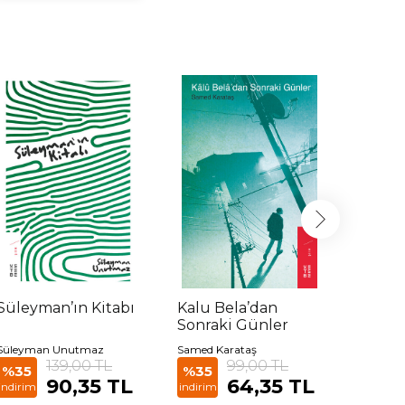
Süleyman’ın Kitabı
Kalu Bela’dan
I Har
Sonraki Günler
Süleyman Unutmaz
Samed Karataş
Abdüssam
139,00 TL
99,00 TL
%35
%35
%35
90,35 TL
64,35 TL
indirim
indirim
indirim