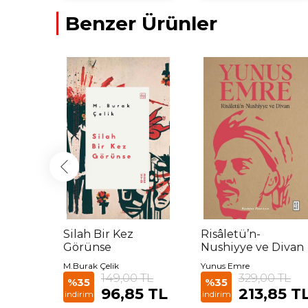
Benzer Ürünler
inde
Silah Bir Kez
Risâletü’n-
Görünse
Nushiyye ve Divan
M.Burak Çelik
Yunus Emre
 TL
149,00 TL
329,00 TL
%35
%35
35 TL
96,85 TL
213,85 T
indirim
indirim