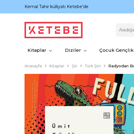
nıyor.
Kemal Tahir külliyatı Ketebe'de
Kitaplar
Diziler
Çocuk Gençlik
Anasayfa
Kitaplar
Şiir
Türk Şiiri
Radyodan Büt