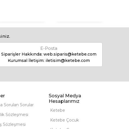
iniz.
E-Posta
Siparişler Hakkında:
web.siparis@ketebe.com
Kurumsal İletişim:
iletisim@ketebe.com
er
Sosyal Medya
Hesaplarımız
ça Sorulan Sorular
Ketebe
lik Sözleşmesi
Ketebe Çocuk
ış Sözleşmesi