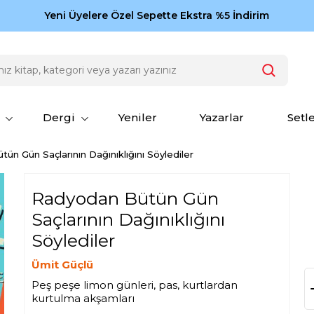
Zamansız eserler Ketebe'de: Cengiz Aytmatov
Yeni Üyelere Özel Sepette Ekstra %5 İndirim
150
Dergi
Yeniler
Yazarlar
Setl
ün Gün Saçlarının Dağınıklığını Söylediler
Radyodan Bütün Gün
Saçlarının Dağınıklığını
Söylediler
Ümit Güçlü
Peş peşe limon günleri, pas, kurtlardan
kurtulma akşamları