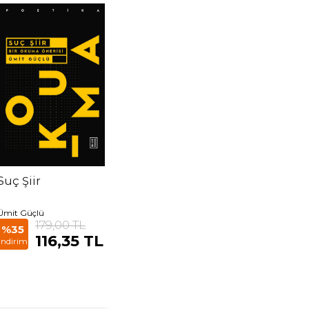
Suç Şiir
Ümit Güçlü
179,00 TL
%35
116,35 TL
indirim