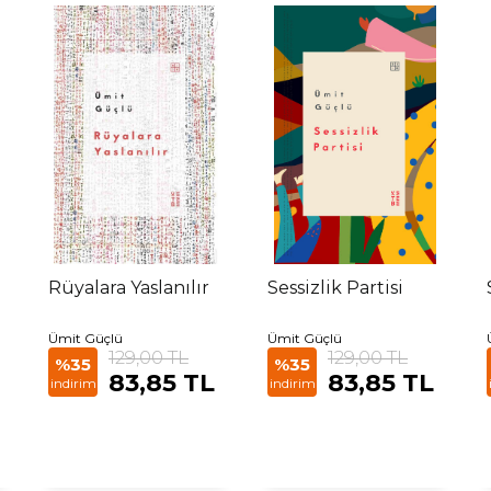
Rüyalara Yaslanılır
Sessizlik Partisi
Ümit Güçlü
Ümit Güçlü
129,00 TL
129,00 TL
%35
%35
83,85 TL
83,85 TL
indirim
indirim