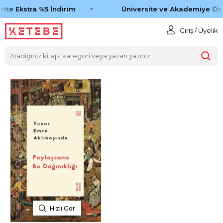
tte Ekstra %5 İndirim
Üniversite ve Akademiye Öze
Giriş / Üyelik
Hızlı Gör