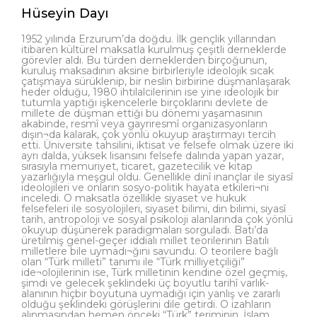
Hüseyin Dayı
1952 yılında Erzurum’da doğdu. İlk gençlik yıllarından
itibaren kültürel maksatla kurulmuş çeşitli derneklerde
görevler aldı. Bu türden derneklerden birçoğunun,
kuruluş maksadının aksine birbirleriyle ideolojik sıcak
çatışmaya sürüklenip, bir neslin birbirine düşmanlaşarak
heder olduğu, 1980 ihtilalcilerinin ise yine ideolojik bir
tutumla yaptığı işkencelerle birçoklarını devlete de
millete de düşman ettiği bu dönemi yaşamasının
akabinde, resmî veya gayriresmî organizasyonların
dışın¬da kalarak, çok yönlü okuyup araştırmayı tercih
etti. Üniversite tahsilini, iktisat ve felsefe olmak üzere iki
ayrı dalda, yüksek lisansını felsefe dalında yapan yazar,
sırasıyla memuriyet, ticaret, gazetecilik ve kitap
yazarlığıyla meşgul oldu. Genellikle dinî inançlar ile siyasî
ideolojileri ve onların sosyo-politik hayata etkileri¬ni
inceledi. O maksatla özellikle siyaset ve hukuk
felsefeleri ile sosyolojileri, siyaset bilimi, din bilimi, siyasî
tarih, antropoloji ve sosyal psikoloji alanlarında çok yönlü
okuyup düşünerek paradigmaları sorguladı. Batı’da
üretilmiş genel-geçer iddialı millet teorilerinin Batılı
milletlere bile uymadı¬ğını savundu. O teorilere bağlı
olan “Türk milleti” tanımı ile “Türk milliyetçiliği”
ide¬olojilerinin ise, Türk milletinin kendine özel geçmiş,
şimdi ve gelecek şeklindeki üç boyutlu tarihî varlık-
alanının hiçbir boyutuna uymadığı için yanlış ve zararlı
olduğu şeklindeki görüşlerini dile getirdi. O izahların
alınmasından hemen önceki “Türk” teriminin, İslam