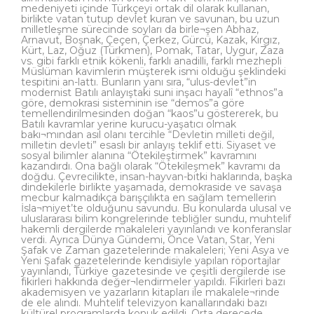
medeniyeti içinde Türkçeyi ortak dil olarak kullanan,
birlikte vatan tutup devlet kuran ve savunan, bu uzun
milletleşme sürecinde soyları da birle¬şen Abhaz,
Arnavut, Boşnak, Çeçen, Çerkez, Gürcü, Kazak, Kırgız,
Kürt, Laz, Oğuz (Türkmen), Pomak, Tatar, Uygur, Zaza
vs. gibi farklı etnik kökenli, farklı anadilli, farklı mezhepli
Müslüman kavimlerin müşterek ismi olduğu şeklindeki
tespitini an-lattı. Bunların yanı sıra, “ulus-devlet”in
modernist Batılı anlayıştaki suni inşacı hayalî “ethnos”a
göre, demokrasi sisteminin ise “demos”a göre
temellendirilmesinden doğan “kaos”u göstererek, bu
Batılı kavramlar yerine kurucu-yaşatıcı olmak
bakı¬mından asıl olanı tercihle “Devletin milleti değil,
milletin devleti” esaslı bir anlayış teklif etti. Siyaset ve
sosyal bilimler alanına “Ötekileştirmek” kavramını
kazandırdı. Ona bağlı olarak “Ötekileşmek” kavramı da
doğdu. Çevrecilikte, insan-hayvan-bitki haklarında, başka
dindekilerle birlikte yaşamada, demokraside ve savaşa
mecbur kalmadıkça barışçılıkta en sağlam temellerin
İsla¬miyet’te olduğunu savundu. Bu konularda ulusal ve
uluslararası bilim kongrelerinde tebliğler sundu, muhtelif
hakemli dergilerde makaleleri yayınlandı ve konferanslar
verdi. Ayrıca Dünya Gündemi, Önce Vatan, Star, Yeni
Şafak ve Zaman gazetelerinde makaleleri; Yeni Asya ve
Yeni Şafak gazetelerinde kendisiyle yapılan röportajlar
yayınlandı, Türkiye gazetesinde ve çeşitli dergilerde ise
fikirleri hakkında değer¬lendirmeler yapıldı. Fikirleri bazı
akademisyen ve yazarların kitapları ile makalele¬rinde
de ele alındı. Muhtelif televizyon kanallarındaki bazı
kültürel programlarda konuk edildi. Orta derecede