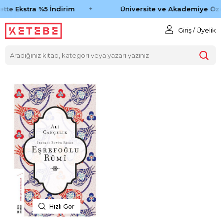
tte Ekstra %5 İndirim
Üniversite ve Akademiye Öze
Giriş / Üyelik
Hızlı Gör