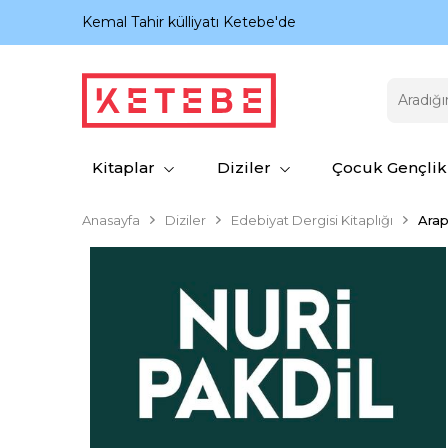
nıyor.
Kemal Tahir külliyatı Ketebe'de
Kitaplar
Diziler
Çocuk Gençlik
Anasayfa
Diziler
Edebiyat Dergisi Kitaplığı
Arap