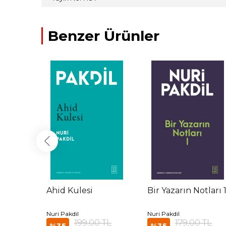
Benzer Ürünler
tçiler
Ahid Kulesi
Bir Yazarın Notları 
Nuri Pakdil
Nuri Pakdil
 TL
199,00 TL
179,00 TL
%35
%35