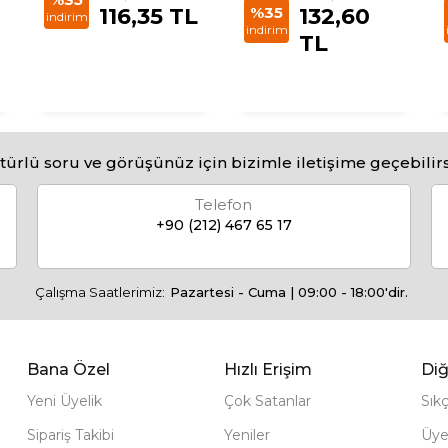
116,35 TL
%35
132,60
indirim
indirim
TL
türlü soru ve görüşünüz için bizimle iletişime geçebilirs
Telefon
+90 (212) 467 65 17
Çalışma Saatlerimiz:
Pazartesi - Cuma | 09:00 - 18:00'dir.
Bana Özel
Hızlı Erişim
Diğ
Yeni Üyelik
Çok Satanlar
Sık
Sipariş Takibi
Yeniler
Üye