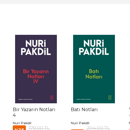
1
Bir Yazarın Notları
Batı Notları
4
Nuri Pakdil
Nuri Pakdil
179,00 TL
204,00 TL
%35