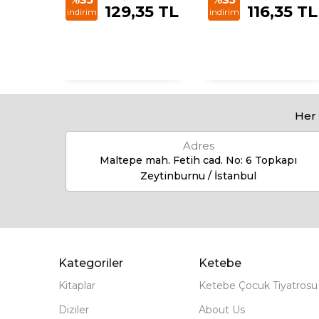
85
129,35 TL
116,35 TL
indirim
indirim
Her 
Adres
Maltepe mah. Fetih cad. No: 6 Topkapı
Zeytinburnu / İstanbul
Kategoriler
Ketebe
Kitaplar
Ketebe Çocuk Tiyatrosu
Diziler
About Us