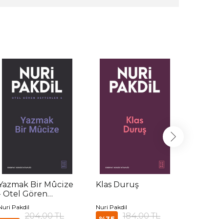
Yazmak Bir Mûcize
Klas Duruş
Edebiy
- Otel Gören
Defterler 6
Nuri Pakdil
Nuri Pakdil
Nuri Pak
204,00 TL
184,00 TL
%35
%35