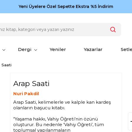
Zamansız eserler Ketebe'de: Cengiz Aytmatov
Yeni Üyelere Özel Sepette Ekstra %5 İndirim
150
Dergi
Yeniler
Yazarlar
Setl
 Saati
Arap Saati
Nuri Pakdil
Arap Saati, kelimelerle ve kalple kan kardeş
olanların başucu kitabı.
“Yaşama hakkı, Vahiy Öğreti’nin özünü
oluşturur. Bu nedenle ‘Vahiy Öğreti’, tüm
toplumsal yapılanmaların