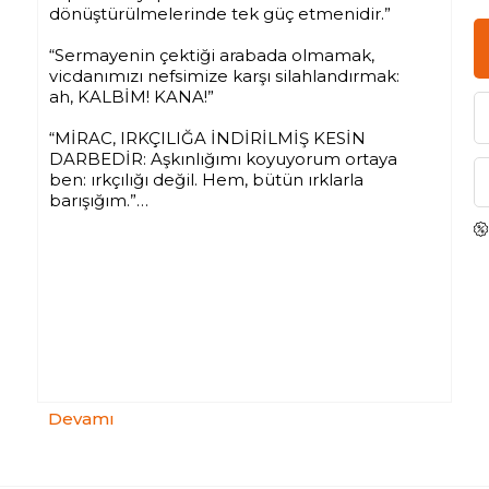
dönüştürülmelerinde tek güç etmenidir.”
“Sermayenin çektiği arabada olmamak,
vicdanımızı nefsimize karşı silahlandırmak:
ah, KALBİM! KANA!”
“MİRAC, IRKÇILIĞA İNDİRİLMİŞ KESİN
DARBEDİR: Aşkınlığımı koyuyorum ortaya
ben: ırkçılığı değil. Hem, bütün ırklarla
barışığım.”
Pakdil’in “yabancı” sırıtışlara karşı duran bir
sağanak hâli var. Kitaplarındaki mükemmel
hüzün, mükemmel aydınlık, mükemmel
duruş bu yüzden çarpıcı…
Devamı