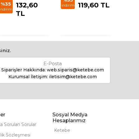
%35
132,60
119,60 TL
indirim
indirim
indirim
TL
iniz.
E-Posta
Siparişler Hakkında:
web.siparis@ketebe.com
Kurumsal İletişim:
iletisim@ketebe.com
er
Sosyal Medya
Hesaplarımız
ça Sorulan Sorular
Ketebe
lik Sözleşmesi