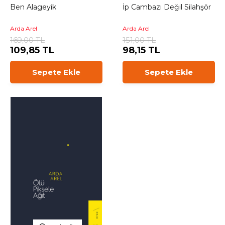
Ben Alageyik
İp Cambazı Değil Silahşör
Arda Arel
Arda Arel
169,00 TL
151,00 TL
109,85 TL
98,15 TL
Sepete Ekle
Sepete Ekle