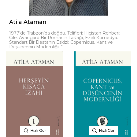
Atila Ataman
1977’de Trabzon’da doğdu. Telifleri: Hiçistan Rehberi;
Çile: Avangard Bir Romanın Taslağı; Ezelî Komedya:
Standart Bir Destanın Eskizi; Copernicus, Kant ve
Düşüncenin Modernliği. ”
Hızlı Gör
Hızlı Gör