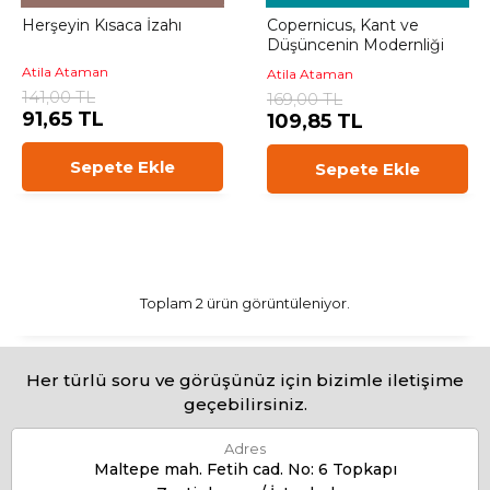
Herşeyin Kısaca İzahı
Copernicus, Kant ve
Düşüncenin Modernliği
Atila Ataman
Atila Ataman
141,00 TL
169,00 TL
91,65 TL
109,85 TL
Sepete Ekle
Sepete Ekle
Toplam 2 ürün görüntüleniyor.
Her türlü soru ve görüşünüz için bizimle iletişime
geçebilirsiniz.
Adres
Maltepe mah. Fetih cad. No: 6 Topkapı