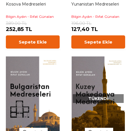
Kosova Medreseleri
Yunanistan Medreseleri
Bilgin Aydın - Rıfat Günalan
Bilgin Aydın - Rıfat Günalan
389,00 TL
196,00 TL
252,85 TL
127,40 TL
Sepete Ekle
Sepete Ekle
TÜKENDI