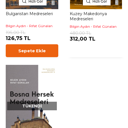
Hızlı Gör
Hızlı Gör
Bulgaristan Medreseleri
Kuzey Makedonya
Medreseleri
Bilgin Aydın - Rıfat Günalan
Bilgin Aydın - Rıfat Günalan
195,00 TL
480,00 TL
126,75 TL
312,00 TL
Sepete Ekle
TÜKENDI