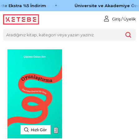
tte Ekstra %5 İndirim
Üniversite ve Akademiye Öze
Giriş / Üyelik
Hızlı Gör