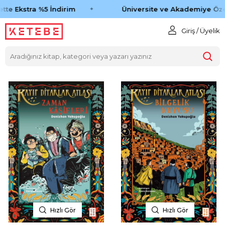
tte Ekstra %5 İndirim
Üniversite ve Akademiye Öze
Giriş / Üyelik
Hızlı Gör
Hızlı Gör