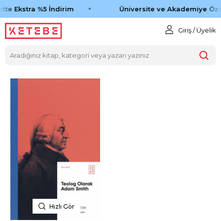
tte Ekstra %5 İndirim
Üniversite ve Akademiye Öze
Giriş / Üyelik
Hızlı Gör