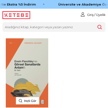
tte Ekstra %5 İndirim
Üniversite ve Akademiye Öze
Giriş / Üyelik
Hızlı Gör