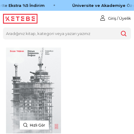
tte Ekstra %5 İndirim
Üniversite ve Akademiye Öze
Giriş / Üyelik
Hızlı Gör