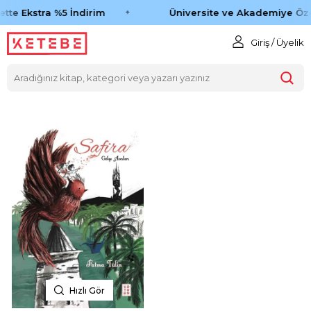
tte Ekstra %5 İndirim
Üniversite ve Akademiye Öze
Giriş / Üyelik
Hızlı Gör