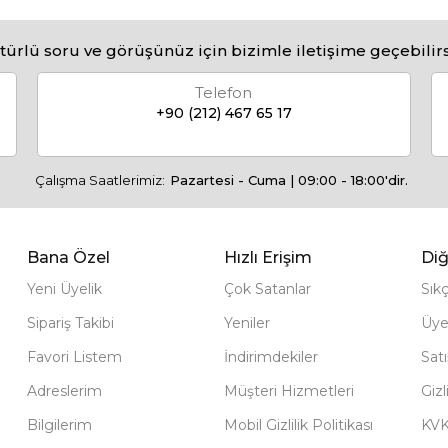
türlü soru ve görüşünüz için bizimle iletişime geçebilirs
Telefon
+90 (212) 467 65 17
Çalışma Saatlerimiz:
Pazartesi - Cuma | 09:00 - 18:00'dir.
Bana Özel
Hızlı Erişim
Diğ
Yeni Üyelik
Çok Satanlar
Sık
Sipariş Takibi
Yeniler
Üye
Favori Listem
İndirimdekiler
Sat
Adreslerim
Müşteri Hizmetleri
Gizl
Bilgilerim
Mobil Gizlilik Politikası
KV