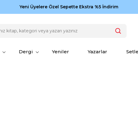
Zamansız eserler Ketebe'de: Cengiz Aytmatov
Yeni Üyelere Özel Sepette Ekstra %5 İndirim
150
Dergi
Yeniler
Yazarlar
Setl