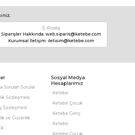
iniz.
E-Posta
Siparişler Hakkında:
web.siparis@ketebe.com
Kurumsal İletişim:
iletisim@ketebe.com
er
Sosyal Medya
Hesaplarımız
ça Sorulan Sorular
Ketebe
lik Sözleşmesi
Ketebe Çocuk
ış Sözleşmesi
Ketebe Genç
ilik ve Güvenlik
Ketebe
KK
Ketebe Çocuk