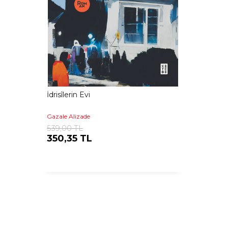
İdrisîlerin Evi
Gazale Alizade
539,00 TL
350,35 TL