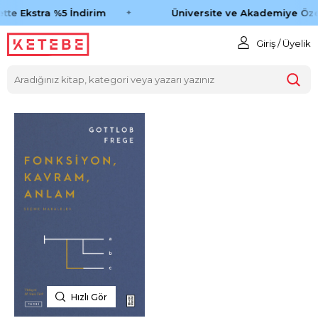
tte Ekstra %5 İndirim
Üniversite ve Akademiye Öze
Giriş / Üyelik
Hızlı Gör