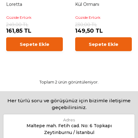
Loretta
Kül Ormanı
Güzide Ertürk
Güzide Ertürk
249,00 TL
230,00 TL
161,85 TL
149,50 TL
Sepete Ekle
Sepete Ekle
Toplam 2 ürün görüntüleniyor.
Her türlü soru ve görüşünüz için bizimle iletişime
geçebilirsiniz.
Adres
Maltepe mah. Fetih cad. No: 6 Topkapı
Zeytinburnu / İstanbul