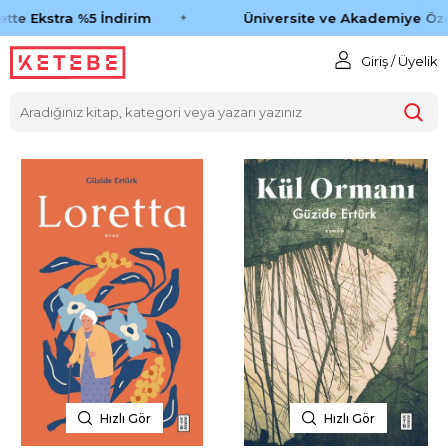
tte Ekstra %5 İndirim
Üniversite ve Akademiye Öze
Giriş / Üyelik
Hızlı Gör
Hızlı Gör