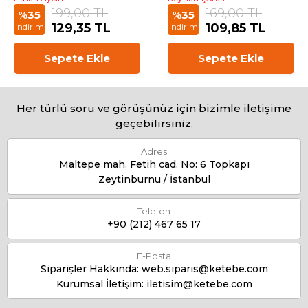
199,00 TL
169,00 TL
%35
%35
129,35 TL
109,85 TL
indirim
indirim
Sepete Ekle
Sepete Ekle
Her türlü soru ve görüşünüz için bizimle iletişime
geçebilirsiniz.
Adres
Maltepe mah. Fetih cad. No: 6 Topkapı
Zeytinburnu / İstanbul
Telefon
+90 (212) 467 65 17
E-Posta
Siparişler Hakkında:
web.siparis@ketebe.com
Kurumsal İletişim:
iletisim@ketebe.com