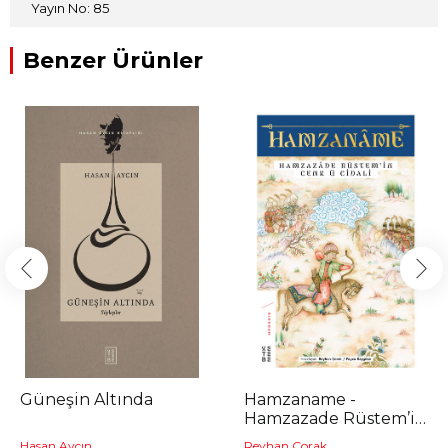
Yayın No: 85
Benzer Ürünler
Güneşin Altında
Hamzaname -
Hamzazade Rüstem’in
Cenk ü Cidali
Hasan Aycın
Reyhan Çorak