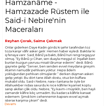
Hamzanâme -
Hamzazade Rüstem ile
Said-i Nebire'nin
Maceraları
Reyhan Çorak, Saime Çakmak
Onlar giderken Daye Kadın gördü ki şehir tarafından toz
toza karışır vâfir asker gelir. Hemen haber eyledi. Baktılar ki
iş fenaya varır. Said, Bânû’ya baktı, Bânû’nun rengi tegayyur
olmuş. “Ey Bânû-yı Cihan, sen duayla meşgul ol. İnşallah ben
bunları kuzgun yavrusu misali târumar ederim” dedi. Bânû
gayrete gelip “Server, ben senden evvel meydana gireyim.
Atamın namudâr pehlivanı yoktur. Hepsi âdem
yokluğundan pehlivan olmuşlardır.” derken düşman askeri
gelip yetişti. Bu dört tane Allah dostu, otuz bin küffara
mukabil oldu. Said-i Nebire, nara-ı tantana ile öyle bir
Allahuekber nidası savurdu ki nice kâfirler kıyamet koptu
sanıp akılları çâk oldu. Nebire, “Ey kavm-i müşrikîn, ben hayli
zamandır kâfire kılıç urmadım. Bu kadarca kâfirle kanaat
edemem. Şimdi kim cehennemin kapısını evvel açmak
isterse karşıma çıksın!” dedi.
Devamı