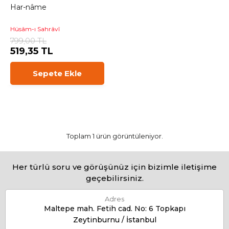
Har-nâme
Hüsâm-ı Sahrâvî
799,00 TL
519,35 TL
Sepete Ekle
Toplam 1 ürün görüntüleniyor.
Her türlü soru ve görüşünüz için bizimle iletişime
geçebilirsiniz.
Adres
Maltepe mah. Fetih cad. No: 6 Topkapı
Zeytinburnu / İstanbul