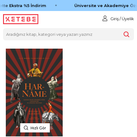
tte Ekstra %5 İndirim
Üniversite ve Akademiye Öze
Giriş / Üyelik
Hızlı Gör