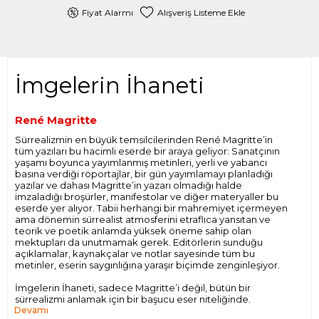
Fiyat Alarmı
Alışveriş Listeme Ekle
İmgelerin İhaneti
René Magritte
Sürrealizmin en büyük temsilcilerinden René Magritte’in
tüm yazıları bu hacimli eserde bir araya geliyor: Sanatçının
yaşamı boyunca yayımlanmış metinleri, yerli ve yabancı
basına verdiği röportajlar, bir gün yayımlamayı planladığı
yazılar ve dahası Magritte’in yazarı olmadığı halde
imzaladığı broşürler, manifestolar ve diğer materyaller bu
eserde yer alıyor. Tabii herhangi bir mahremiyet içermeyen
ama dönemin sürrealist atmosferini etraflıca yansıtan ve
teorik ve poetik anlamda yüksek öneme sahip olan
mektupları da unutmamak gerek. Editörlerin sunduğu
açıklamalar, kaynakçalar ve notlar sayesinde tüm bu
metinler, eserin saygınlığına yaraşır biçimde zenginleşiyor.
İmgelerin İhaneti, sadece Magritte’i değil, bütün bir
sürrealizmi anlamak için bir başucu eser niteliğinde.
Devamı