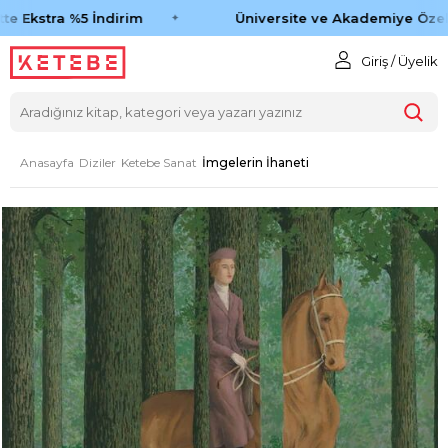
e Ekstra %5 İndirim
Üniversite ve Akademiye Özel 
Giriş / Üyelik
Anasayfa
Diziler
Ketebe Sanat
İmgelerin İhaneti