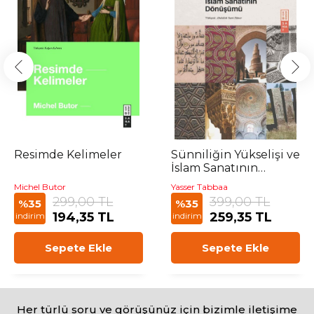
Resimde Kelimeler
Sünniliğin Yükselişi ve
İslam Sanatının
Dönüşümü
Michel Butor
Yasser Tabbaa
299,00 TL
399,00 TL
%35
%35
194,35 TL
259,35 TL
indirim
indirim
Sepete Ekle
Sepete Ekle
Her türlü soru ve görüşünüz için bizimle iletişime