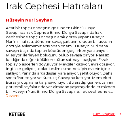
Irak Cephesi Hatıraları
Hüseyin Nuri Seyhan
Acar bir topçu onbaşının gözünden Birinci Dünya
Savaşı'nda Irak Cephesi Birinci Dünya Savaşı'nda Irak
cephesinde topçu onbaşı olarak görev yapan Hüseyin
Nuri'nin hatıratı, dönemin savaş şartlarını sıradan bir askerin
gözüyle anlamamız açısından önemli. Hüseyin Nuri daha
savaşın başında topları köprüden geçirirken yaralanıyor.
Iyileşiyor, ilerleyen bölüğünü bulup savaşa giriyor. Parasız
kaldığında diğer bölüklere tütun satmaya başlıyor. Erzak
toplayıp askerleri doyuruyor. Mevziler kazıyor, evrak taşıyor.
İngilizler geliyor, topları teslim etmemek için evlerin içine
saklıyor. Yanında arkadaşları yaralanıyor, şehit oluyor. Daha
sonra firar ediyor ve Kurtuluş Savaşı'na katılıyor. Memleketi
Bursa'yı düşmana karşı savunuyor. Bu sıradışı günleri, tarihin
görkemli sayfalarında yer almadan yaşamış dedelerimizden
biri Hüseyin Nuri. Birinci Dünya Savaşı'na, Irak cephesine ve
Devamı
Kurtuluş savaşına bu acar topçu onbaşının gözünden şahit
olun.
"Beş sene bu millet kan döktü. En uzak cephelerde aç,
susuz çıplak düşmana göğüs gerdi. Neticede yine düşman,
hatta en adi düşman kendi vilayetimizi işgâl etti. Bunu da
KETEBE
Tüm Kitapları
yapan bu İttihadlar idi. Bundan sonra dahi iş
yapamayacaklarına kanâat getirdim. Çünkü hiçbir istifham