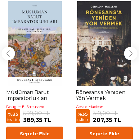
Müslüman Barut
Rönesans'a Yeniden
İmparatorlukları
Yön Vermek
Douglas E. Streusand
Gerald Maclean
599,00 TL
319,00 TL
%35
%35
389,35 TL
207,35 TL
indirim
indirim
Sepete Ekle
Sepete Ekle