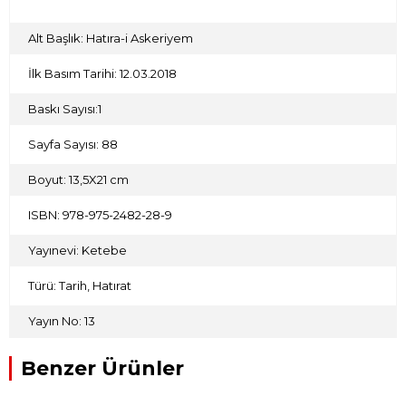
yoktu. Kumandanlar efrâddan [erlerden] evvel firâr etmişti.
Ben de Canbazlar köyünün yakınında su dökmek
bahânesiyle bölükten ayrıldım ve firâr ettim".
Alt Başlık: Hatıra-i Askeriyem
İlk Basım Tarihi: 12.03.2018
Baskı Sayısı:1
Sayfa Sayısı: 88
Boyut: 13,5X21 cm
ISBN: 978-975-2482-28-9
Yayınevi: Ketebe
Türü: Tarih, Hatırat
Yayın No: 13
Benzer Ürünler