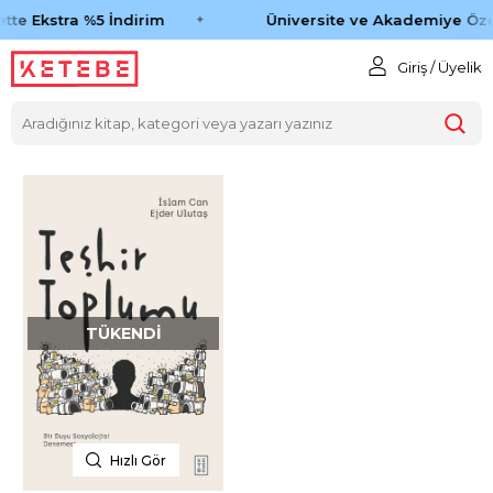
tte Ekstra %5 İndirim
Üniversite ve Akademiye Öze
Giriş / Üyelik
TÜKENDI
Hızlı Gör