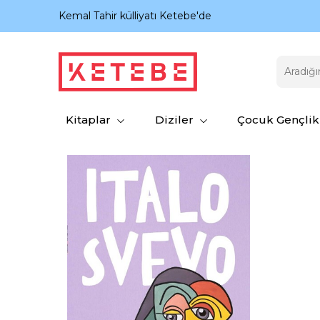
nıyor.
Kemal Tahir külliyatı Ketebe'de
Kitaplar
Diziler
Çocuk Gençlik