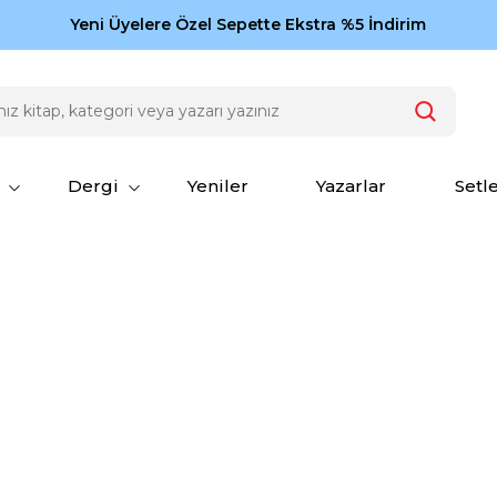
Zamansız eserler Ketebe'de: Cengiz Aytmatov
Yeni Üyelere Özel Sepette Ekstra %5 İndirim
150
Dergi
Yeniler
Yazarlar
Setl