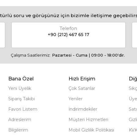
türlü soru ve görüşünüz için bizimle iletişime geçebilirs
Telefon
+90 (212) 467 65 17
Çalışma Saatlerimiz:
Pazartesi - Cuma | 09:00 - 18:00'dir.
Bana Özel
Hızlı Erişim
Diğ
Yeni Üyelik
Çok Satanlar
Sık
Sipariş Takibi
Yeniler
Üye
Favori Listem
İndirimdekiler
Sat
Adreslerim
Müşteri Hizmetleri
Gizl
Bilgilerim
Mobil Gizlilik Politikası
KV