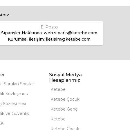
iniz.
E-Posta
Siparişler Hakkında:
web.siparis@ketebe.com
Kurumsal İletişim:
iletisim@ketebe.com
er
Sosyal Medya
Hesaplarımız
ça Sorulan Sorular
Ketebe
lik Sözleşmesi
Ketebe Çocuk
ış Sözleşmesi
Ketebe Genç
ilik ve Güvenlik
Ketebe
KK
Ketebe Çocuk