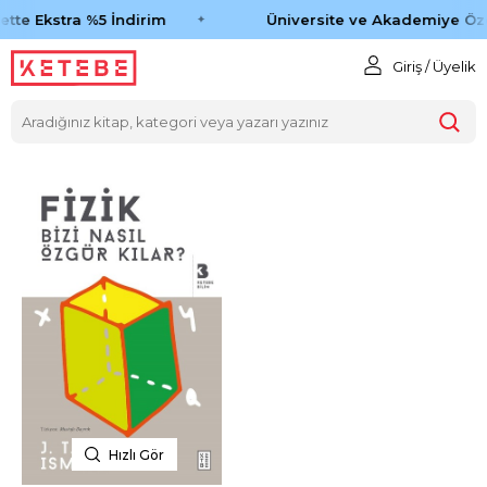
ette Ekstra %5 İndirim
Üniversite ve Akademiye Öze
Giriş / Üyelik
Hızlı Gör